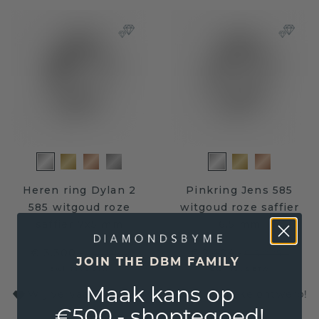
Heren ring Dylan 2
Pinkring Jens 585
585 witgoud roze
witgoud roze saffier
saffier 7x5 mm
6.5 mm
€ 3.300,-
€ 2.404,-
€ 4.125,-
€ 3.005,-
JOIN THE DBM FAMILY
Excl. Tax & BTW
Excl. Tax & BTW
Maak kans op
Wij vervaardigen ook uw eigen, unieke ontwerp!
€500,- shoptegoed!