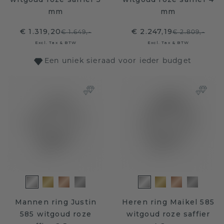
mm
mm
€ 1.319,20
€ 2.247,19
€ 1.649,-
€ 2.809,-
Excl. Tax & BTW
Excl. Tax & BTW
Een uniek sieraad voor ieder budget
Mannen ring Justin
Heren ring Maikel 585
585 witgoud roze
witgoud roze saffier