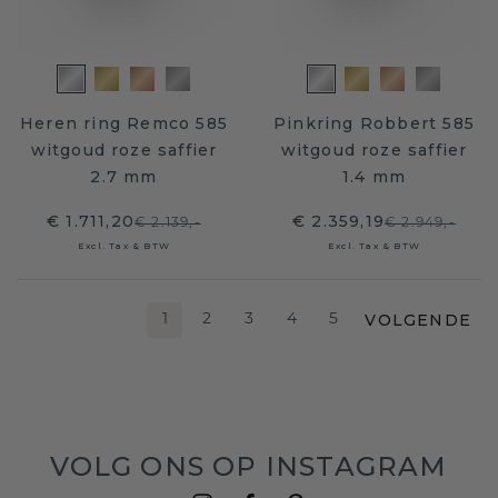
Heren ring Remco 585
Pinkring Robbert 585
witgoud roze saffier
witgoud roze saffier
2.7 mm
1.4 mm
€ 1.711,20
€ 2.359,19
€ 2.139,-
€ 2.949,-
Excl. Tax & BTW
Excl. Tax & BTW
VOLGENDE
1
2
3
4
5
VOLG ONS OP INSTAGRAM