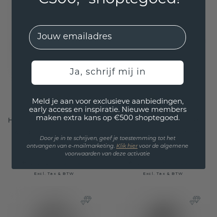
EMail
Ja, schrijf mij in
Meld je aan voor exclusieve aanbiedingen,
early access en inspiratie. Nieuwe members
maken extra kans op €500 shoptegoed.
Herenring Johan 2 585
Heren ring Rick 585
witgoud roze saffier
witgoud roze saffier
Door je in te schrijven, geef je toestemming tot het
1.2 mm
7x5 mm
ontvangen van e-mailmarketing.
Klik hie
r
voor de algemene
voorwaarden van deze activatie
€ 2.212,-
€ 2.351,19
€ 2.765,-
€ 2.939,-
Excl. Tax & BTW
Excl. Tax & BTW