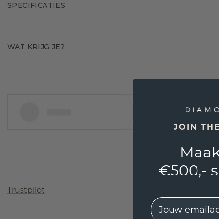
SPECIFICATIES
WAT KRIJG JE?
JOIN TH
Maak
€500,- 
Trustpilot
EMail