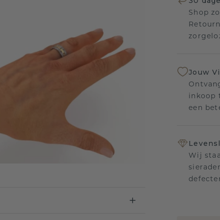
30 dage
Shop zo
Retourn
zorgelo
Jouw V
Ontvang
inkoop t
een bet
Levensl
Wij sta
sierade
defecte