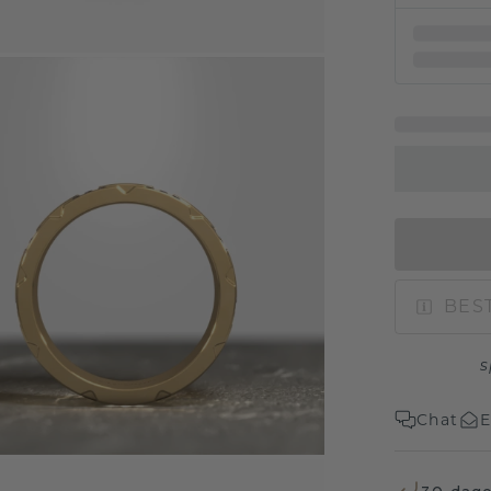
BEST
s
Chat
E