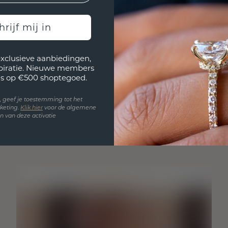
hrijf mij in
exclusieve aanbiedingen,
spiratie. Nieuwe members
s op €500 shoptegoed.
en, geef je toestemming tot het
keting.
Klik hie
r
voor de algemene
 van deze activatie