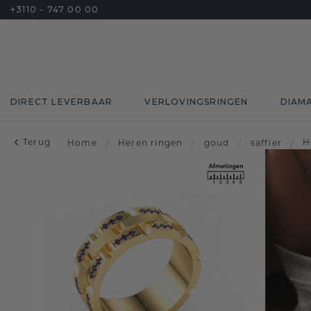
+3110 - 747 00 00
DIRECT LEVERBAAR
VERLOVINGSRINGEN
DIAM
Terug
H
Home
/
Heren ringen
/
goud
/
saffier
/