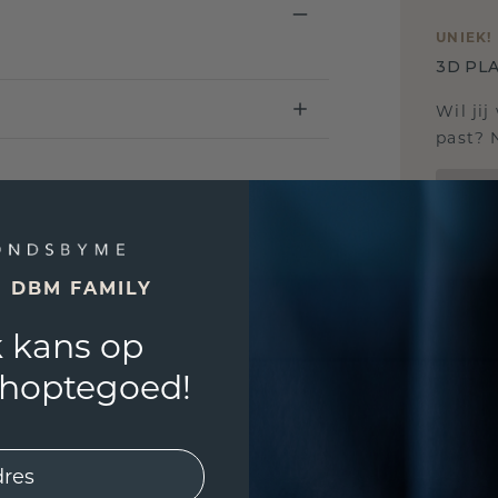
UNIEK
!
3D PLA
Wil jij
past? 
E DBM FAMILY
 kans op
shoptegoed!