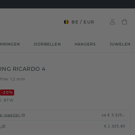
BE
/
EUR
WRINGEN
OORBELLEN
HANGERS
JUWELEN
ING RICARDO 4
ffier 1.2 mm
0
-20
%
l. BTW
le juwelier
:
ca.
€ 3.325,-
t
:
€ 1.325,80