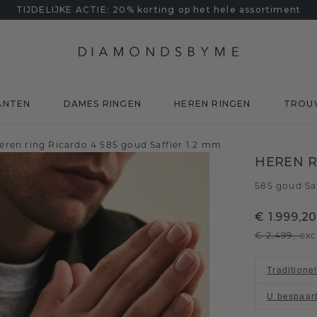
TIJDELIJKE ACTIE: 20% korting op het hele assortiment
ANTEN
DAMES RINGEN
HEREN RINGEN
TROU
eren ring Ricardo 4 585 goud Saffier 1.2 mm
HEREN R
585 goud
Sa
/
€ 1.999,2
€ 2.499,-
exc
Traditione
U bespaar