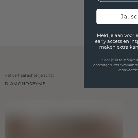
Ja, sc
Meld je aan voor 
early access en in
maken extra kan
Door je in te schrijv
ontvangen van e-mailmar
voorwaarden
Het verhaal achter je schat
DIAMONDSBYME