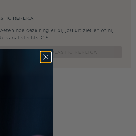
STIC REPLICA
 weten hoe deze ring er bij jou uit ziet en of hij
Nu vanaf slechts €15,-
BESTEL EEN 3D PLASTIC REPLICA