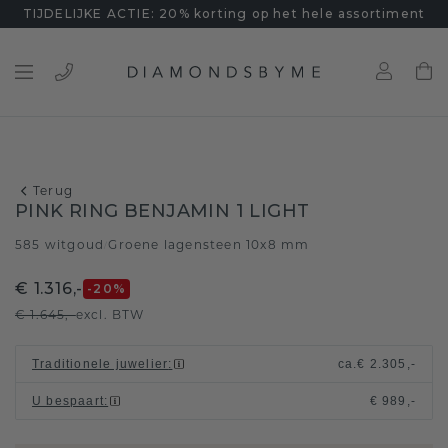
TIJDELIJKE ACTIE: 20% korting op het hele assortiment
Terug
PINK RING BENJAMIN 1 LIGHT
585 witgoud
Groene lagensteen 10x8 mm
/
€ 1.316,-
-20
%
€ 1.645,-
excl. BTW
Traditionele juwelier
:
ca.
€ 2.305,-
U bespaart
:
€ 989,-