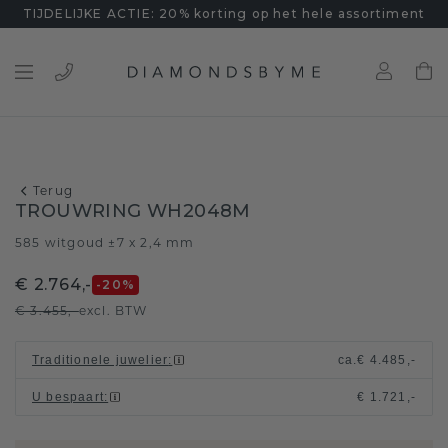
TIJDELIJKE ACTIE: 20% korting op het hele assortiment
Terug
TROUWRING WH2048M
585 witgoud ±7 x 2,4 mm
€ 2.764,-
-20
%
€ 3.455,-
excl. BTW
Traditionele juwelier
:
ca.
€ 4.485,-
U bespaart
:
€ 1.721,-