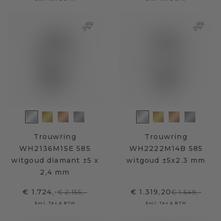
Trouwring
Trouwring
WH2136M15E 585
WH2222M14B 585
witgoud diamant ±5 x
witgoud ±5x2.3 mm
2,4 mm
€ 1.724,-
€ 1.319,20
€ 2.155,-
€ 1.649,-
Excl. Tax & BTW
Excl. Tax & BTW