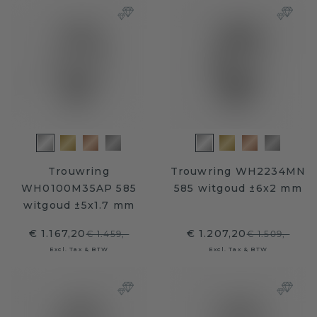
Trouwring
Trouwring WH2234MN
WH0100M35AP 585
585 witgoud ±6x2 mm
witgoud ±5x1.7 mm
€ 1.167,20
€ 1.207,20
€ 1.459,-
€ 1.509,-
Excl. Tax & BTW
Excl. Tax & BTW