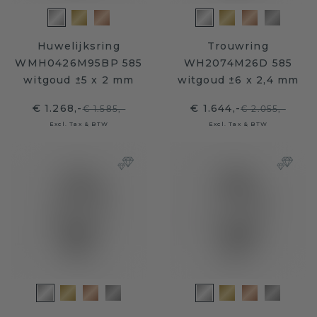
Huwelijksring
Trouwring
WMH0426M95BP 585
WH2074M26D 585
witgoud ±5 x 2 mm
witgoud ±6 x 2,4 mm
€ 1.268,-
€ 1.644,-
€ 1.585,-
€ 2.055,-
Excl. Tax & BTW
Excl. Tax & BTW