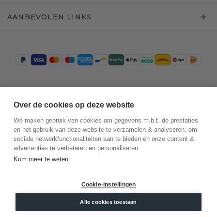
AANBEVOLEN LINKS
Trustpilot
Over de cookies op deze website
We maken gebruik van cookies om gegevens m.b.t. de prestaties
en het gebruik van deze website te verzamelen & analyseren, om
sociale netwerkfunctionaliteiten aan te bieden en onze content &
advertenties te verbeteren en personaliseren.
Kom meer te weten
Cookie-instellingen
©
2026
.
DiamondsByMe
Alle cookies toestaan
Privacy
Algemene voorwaarden