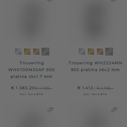
Trouwring
Trouwring WH2234MN
WH0100M35AP 950
950 platina ±6x2 mm
platina ±5x1.7 mm
€ 1.383,20
€ 1.412,-
€ 1.729,-
€ 1.765,-
Excl. Tax & BTW
Excl. Tax & BTW