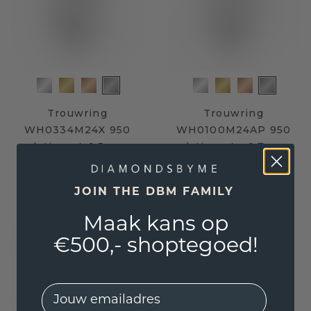
Trouwring
Trouwring
WH0334M24X 950
WH0100M24AP 950
platina ±4x1.5 mm
platina ±4 x 1,7 mm
€ 1.119,20
€ 1.175,20
€ 1.399,-
€ 1.469,-
Excl. Tax & BTW
Excl. Tax & BTW
JOIN THE DBM FAMILY
Maak kans op
€500,- shoptegoed!
EMail