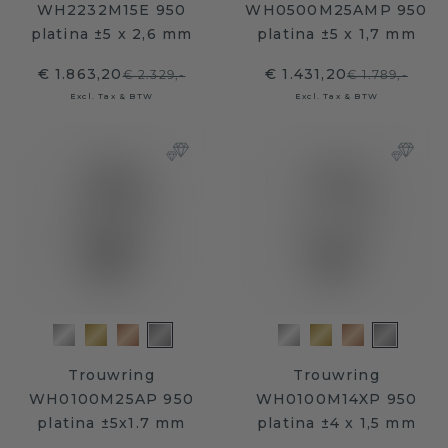
WH2232M15E 950
WH0500M25AMP 950
platina ±5 x 2,6 mm
platina ±5 x 1,7 mm
€ 1.863,20
€ 1.431,20
€ 2.329,-
€ 1.789,-
Excl. Tax & BTW
Excl. Tax & BTW
Trouwring
Trouwring
WH0100M25AP 950
WH0100M14XP 950
platina ±5x1.7 mm
platina ±4 x 1,5 mm