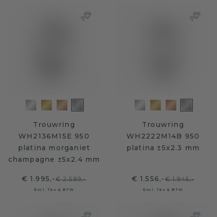
Trouwring
Trouwring
WH2136M15E 950
WH2222M14B 950
platina morganiet
platina ±5x2.3 mm
champagne ±5x2.4 mm
€ 1.995,-
€ 1.556,-
€ 2.589,-
€ 1.945,-
Excl. Tax & BTW
Excl. Tax & BTW