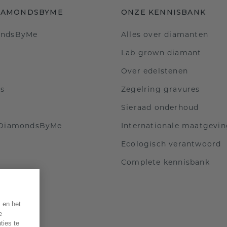
IAMONDSBYME
ONZE KENNISBANK
ondsByMe
Alles over diamanten
Lab grown diamant
Over edelstenen
ls
Zegelring gravures
Sieraad onderhoud
 DiamondsByMe
Internationale maatgevi
Ecologisch verantwoord
Complete kennisbank
 en het
e
ties te