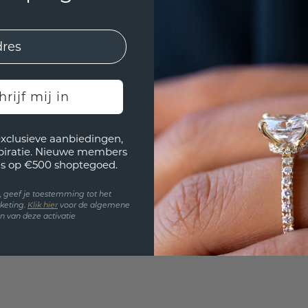
hrijf mij in
VOLG ONS OP INSTAGRAM
exclusieve aanbiedingen,
spiratie. Nieuwe members
s op €500 shoptegoed.
en, geef je toestemming tot het
keting.
Klik hie
r
voor de algemene
 van deze activatie