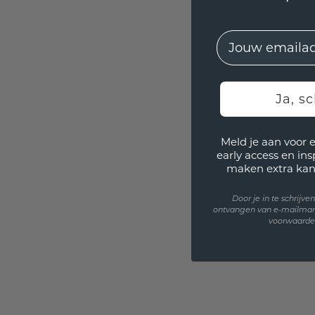
EMail
Ja, sc
Meld je aan voor 
early access en in
maken extra kan
Door je in te schrijv
ontvangen van e-mailmar
voorwaarden