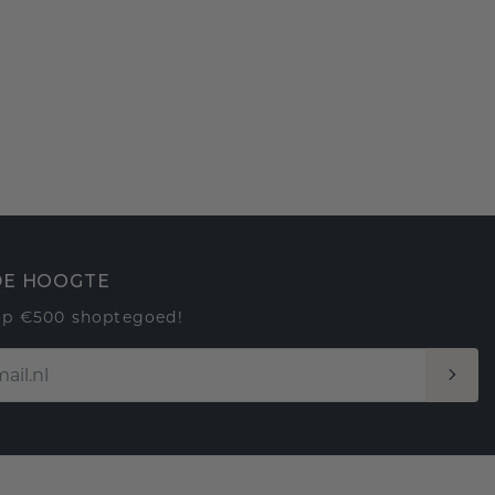
 DE HOOGTE
op €500 shoptegoed!