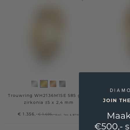
Trouwring WH2136M15E 585 goud
Trouwrin
JOIN TH
zirkonia ±5 x 2,4 mm
Maak
€ 1.356,-
€ 3.14
€ 1.695,-
Excl. Tax & BTW
€500,- 