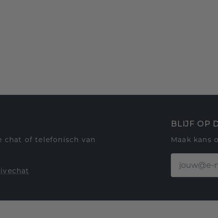
BLIJF OP
 chat of telefonisch van
Maak kans 
livechat