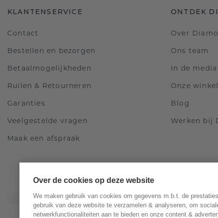
KLANTENSERVICE
ONTDEK D
Contact
Over Diam
Bestellen en bezorgen
Ons team
Betaalmogelijkheden
In de media
Ruilen & Retourneren
Onze winke
Garanties
Blog
Veelgestelde vragen
Werken bij
Maak een afspraak
Over de cookies op deze website
We maken gebruik van cookies om gegevens m.b.t. de prestaties
gebruik van deze website te verzamelen & analyseren, om social
netwerkfunctionaliteiten aan te bieden en onze content & adverten