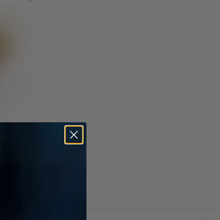
ud zirkonia
. Tax & BTW