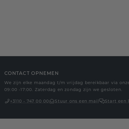
CONTACT OPNEMEN
We zijn elke maandag t/m vrijdag bereikbaar via onze
09:00 -17:00. Zaterdag en zondag zijn we gesloten.
+3110 - 747 00 00
Stuur ons een mail
Start een 