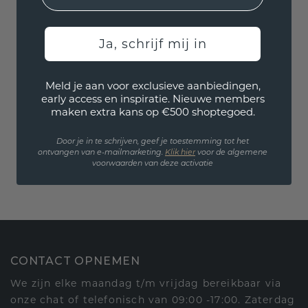
Ja, schrijf mij in
Meld je aan voor exclusieve aanbiedingen,
early access en inspiratie. Nieuwe members
maken extra kans op €500 shoptegoed.
Door je in te schrijven, geef je toestemming tot het
ontvangen van e-mailmarketing.
Klik hie
r
voor de algemene
voorwaarden van deze activatie
CONTACT OPNEMEN
We zijn elke maandag t/m vrijdag bereikbaar via
onze chat of telefonisch van 09:00 -17:00. Zaterdag