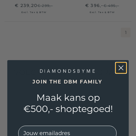
€ 239,20
€ 396,-
€ 299,-
€ 495,-
Excl. Tax & BTW
Excl. Tax & BTW
1
VOLG ONS OP INSTAGRAM
JOIN THE DBM FAMILY
Maak kans op
€500,- shoptegoed!
EMail