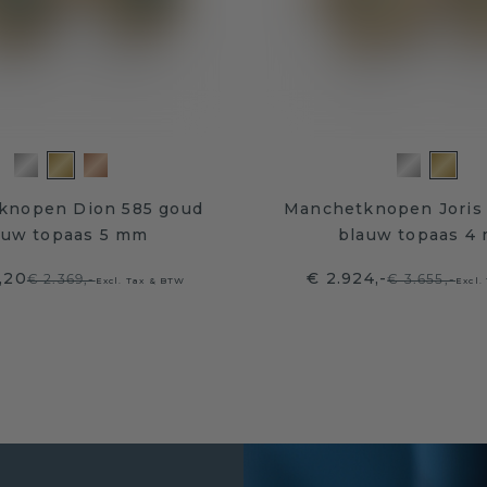
knopen Dion 585 goud
Manchetknopen Joris
auw topaas 5 mm
blauw topaas 4
,20
€ 2.924,-
€ 2.369,-
€ 3.655,-
Excl. Tax & BTW
Excl.