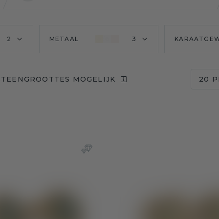
2
METAAL
3
KARAATGEW
STEENGROOTTES MOGELIJK
20 P