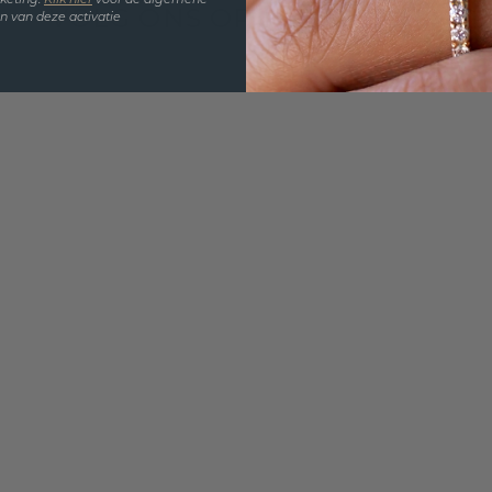
keting.
Klik hie
r
voor de algemene
VOLG ONS OP INSTAGRAM
 van deze activatie