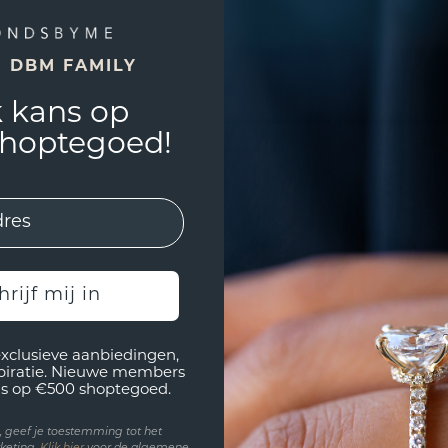
E DBM FAMILY
 kans op
shoptegoed!
hrijf mij in
exclusieve aanbiedingen,
spiratie. Nieuwe members
s op €500 shoptegoed.
en, geef je toestemming tot het