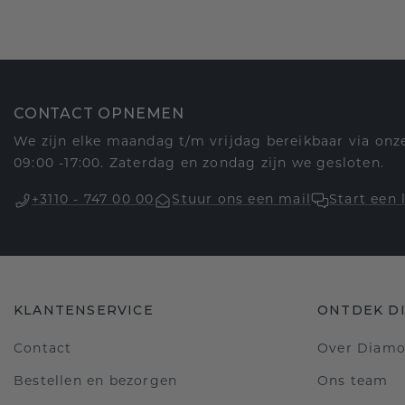
CONTACT OPNEMEN
We zijn elke maandag t/m vrijdag bereikbaar via onze
09:00 -17:00. Zaterdag en zondag zijn we gesloten.
+3110 - 747 00 00
Stuur ons een mail
Start een 
KLANTENSERVICE
ONTDEK D
Contact
Over Diam
Bestellen en bezorgen
Ons team