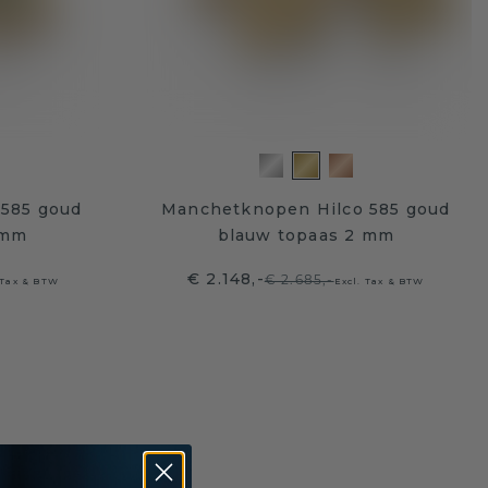
 585 goud
Manchetknopen Hilco 585 goud
 mm
blauw topaas 2 mm
€ 2.148,-
€ 2.685,-
 Tax & BTW
Excl. Tax & BTW