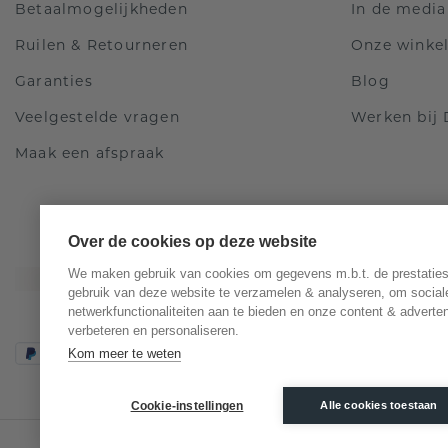
Betaalmogelijkheden
In de media
Ruilen & Retourneren
Onze winke
Garanties
Blog
Veelgestelde vragen
Werken bij
Maak een afspraak
Over de cookies op deze website
We maken gebruik van cookies om gegevens m.b.t. de prestaties
gebruik van deze website te verzamelen & analyseren, om social
netwerkfunctionaliteiten aan te bieden en onze content & adverten
verbeteren en personaliseren.
Kom meer te weten
Cookie-instellingen
Alle cookies toestaan