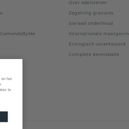
Over edelstenen
ls
Zegelring gravures
Sieraad onderhoud
 DiamondsByMe
Internationale maatgevi
Ecologisch verantwoord
Complete kennisbank
 en het
e
ties te