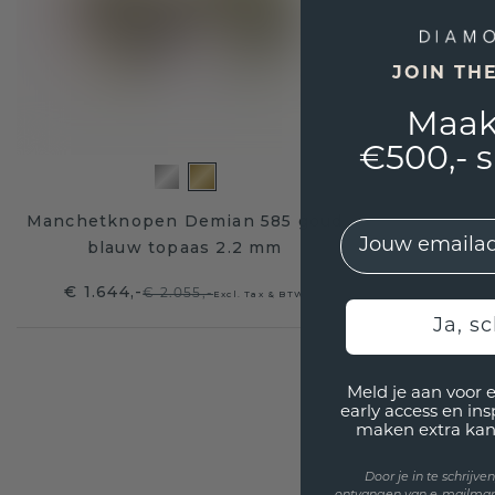
JOIN TH
Maak
€500,- 
Manchetknopen Demian 585 goud
EMail
blauw topaas 2.2 mm
€ 1.644,-
€ 2.055,-
Excl. Tax & BTW
Ja, sc
Meld je aan voor 
early access en in
maken extra kan
Door je in te schrijv