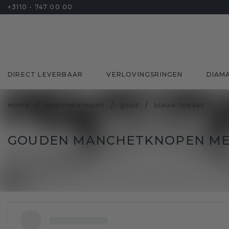
+3110 - 747 00 00
DIRECT LEVERBAAR
VERLOVINGSRINGEN
DIAM
/
/
/
Home
manchetknopen
goud
blauw-topaas
GOUDEN MANCHETKNOPEN ME