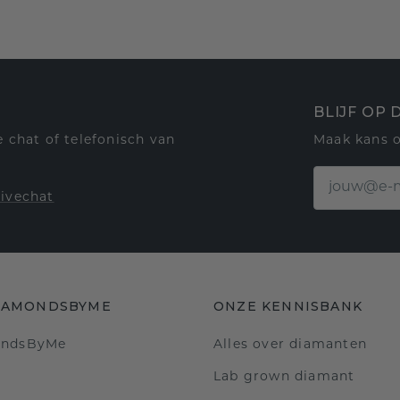
BLIJF OP
 chat of telefonisch van
Maak kans 
livechat
IAMONDSBYME
ONZE KENNISBANK
ondsByMe
Alles over diamanten
Lab grown diamant