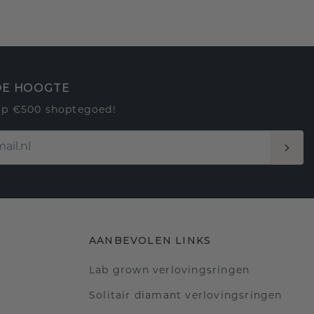
 DE HOOGTE
op €500 shoptegoed!
AANBEVOLEN LINKS
Lab grown verlovingsringen
Solitair diamant verlovingsringen