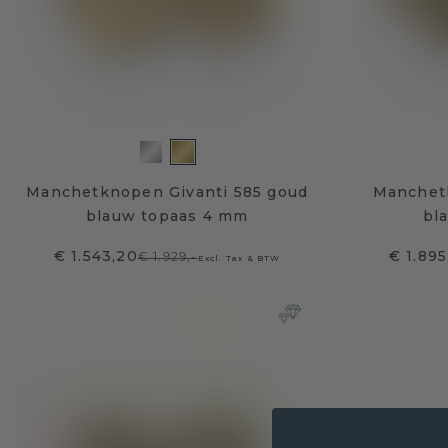
Manchetknopen Givanti 585 goud
Manchet
blauw topaas 4 mm
bl
€ 1.543,20
€ 1.895
€ 1.929,-
Excl. Tax & BTW