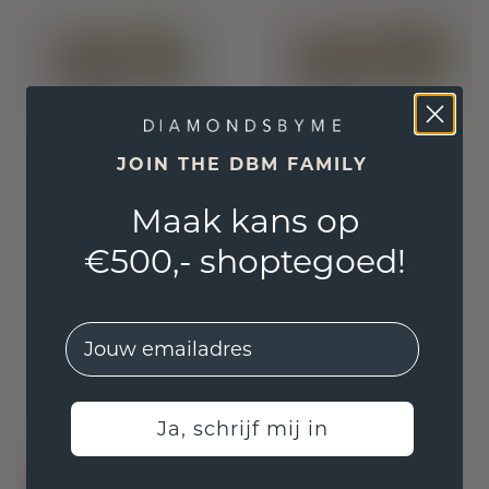
JOIN THE DBM FAMILY
Maak kans op
Manchetknopen
Manchetknopen
Demian 585 goud
Richano 585 goud
€500,- shoptegoed!
robijn 2.2 mm
robijn 1.2 mm
€ 1.740,-
€ 2.420,-
€ 2.175,-
€ 3.025,-
EMail
Excl. Tax & BTW
Excl. Tax & BTW
Ja, schrijf mij in