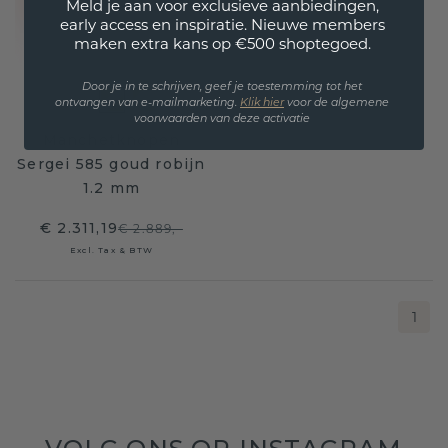
Meld je aan voor exclusieve aanbiedingen,
early access en inspiratie. Nieuwe members
maken extra kans op €500 shoptegoed.
Door je in te schrijven, geef je toestemming tot het
ontvangen van e-mailmarketing.
Klik hie
r
voor de algemene
voorwaarden van deze activatie
Manchetknopen
Sergei 585 goud robijn
1.2 mm
€ 2.311,19
€ 2.889,-
Excl. Tax & BTW
1