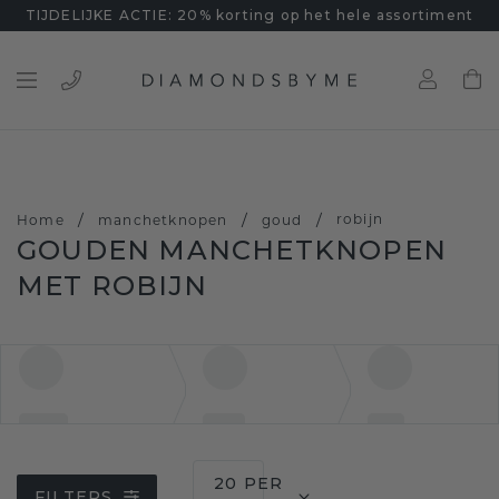
TIJDELIJKE ACTIE: 20% korting op het hele assortiment
/
/
/
robijn
Home
manchetknopen
goud
GOUDEN MANCHETKNOPEN
MET ROBIJN
20 PER
FILTERS