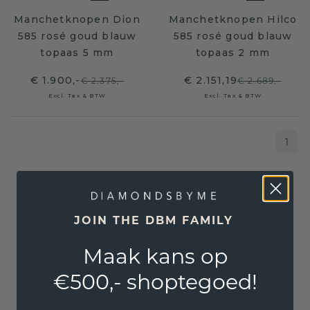
Manchetknopen Dion
Manchetknopen Hilco
585 rosé goud blauw
585 rosé goud blauw
topaas 5 mm
topaas 2 mm
€ 1.900,-
€ 2.151,19
€ 2.375,-
€ 2.689,-
Excl. Tax & BTW
Excl. Tax & BTW
1
JOIN THE DBM FAMILY
VOLG ONS OP INSTAGRAM
Maak kans op
€500,- shoptegoed!