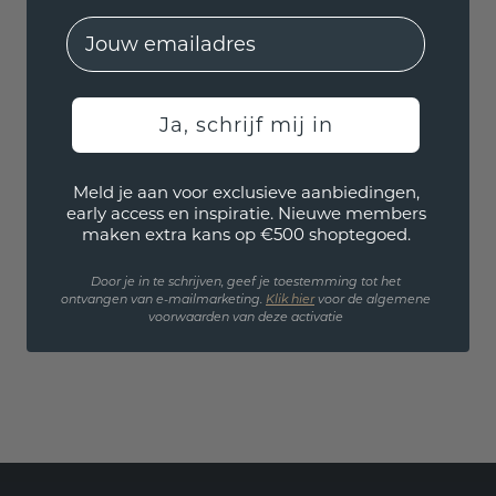
EMail
Ja, schrijf mij in
Meld je aan voor exclusieve aanbiedingen,
early access en inspiratie. Nieuwe members
maken extra kans op €500 shoptegoed.
Door je in te schrijven, geef je toestemming tot het
ontvangen van e-mailmarketing.
Klik hie
r
voor de algemene
voorwaarden van deze activatie