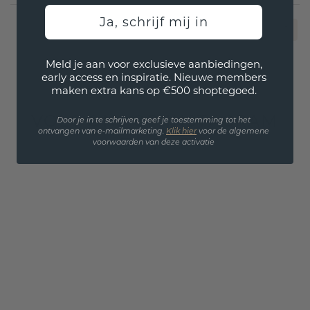
Ja, schrijf mij in
1
Meld je aan voor exclusieve aanbiedingen,
early access en inspiratie. Nieuwe members
maken extra kans op €500 shoptegoed.
VOLG ONS OP INSTAGRAM
Door je in te schrijven, geef je toestemming tot het
ontvangen van e-mailmarketing.
Klik hie
r
voor de algemene
voorwaarden van deze activatie