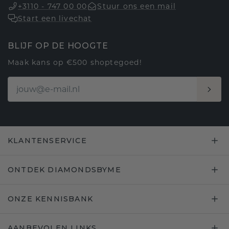
+3110 - 747 00 00
Stuur ons een mail
Start een livechat
BLIJF OP DE HOOGTE
Maak kans op €500 shoptegoed!
KLANTENSERVICE
ONTDEK DIAMONDSBYME
ONZE KENNISBANK
AANBEVOLEN LINKS