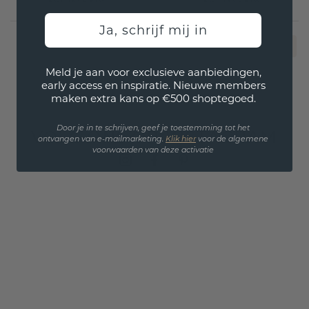
Excl. Tax & BTW
Excl. Tax & BTW
Ja, schrijf mij in
1
Meld je aan voor exclusieve aanbiedingen,
early access en inspiratie. Nieuwe members
maken extra kans op €500 shoptegoed.
Door je in te schrijven, geef je toestemming tot het
VOLG ONS OP INSTAGRAM
ontvangen van e-mailmarketing.
Klik hie
r
voor de algemene
voorwaarden van deze activatie