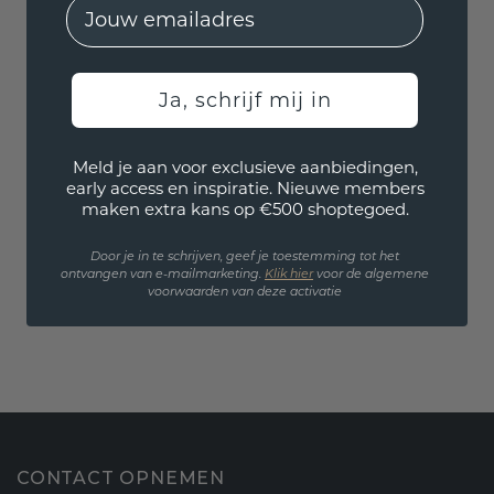
EMail
Ja, schrijf mij in
Meld je aan voor exclusieve aanbiedingen,
early access en inspiratie. Nieuwe members
maken extra kans op €500 shoptegoed.
Door je in te schrijven, geef je toestemming tot het
ontvangen van e-mailmarketing.
Klik hie
r
voor de algemene
voorwaarden van deze activatie
CONTACT OPNEMEN