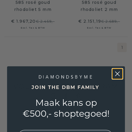
585 rosé goud
585 rosé goud
rhodoliet 5 mm
rhodoliet 2 mm
€ 1.967,20
€ 2.151,19
€ 2.459,-
€ 2.689,-
Excl. Tax & BTW
Excl. Tax & BTW
1
VOLG ONS OP INSTAGRAM
JOIN THE DBM FAMILY
Maak kans op
€500,- shoptegoed!