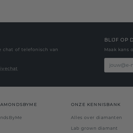
BLIJF OP
 chat of telefonisch van
Maak kans 
livechat
IAMONDSBYME
ONZE KENNISBANK
ondsByMe
Alles over diamanten
Lab grown diamant