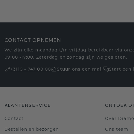
CONTACT OPNEMEN
We zijn elke maandag t/m vrijdag bereikbaar via onze
09:00 -17:00. Zaterdag en zondag zijn we gesloten.
+3110 - 747 00 00
Stuur ons een mail
Start een 
KLANTENSERVICE
ONTDEK D
Contact
Over Diam
Bestellen en bezorgen
Ons team