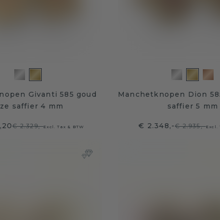
open Givanti 585 goud
Manchetknopen Dion 58
ze saffier 4 mm
saffier 5 mm
,20
€ 2.348,-
€ 2.329,-
€ 2.935,-
Excl. Tax & BTW
Excl.