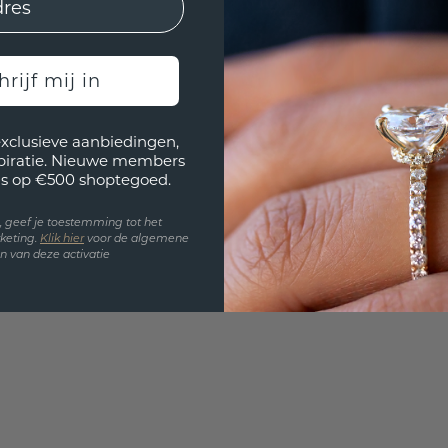
hrijf mij in
exclusieve aanbiedingen,
spiratie. Nieuwe members
s op €500 shoptegoed.
en, geef je toestemming tot het
keting.
Klik hie
r
voor de algemene
 van deze activatie