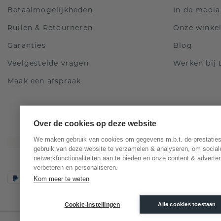
Betaalmogelijkheden
In de media
Ruilen & Retourneren
Onze winke
Garanties
Blog
Veelgestelde vragen
Werken bij
Maak een afspraak
Over de cookies op deze website
We maken gebruik van cookies om gegevens m.b.t. de prestaties
gebruik van deze website te verzamelen & analyseren, om social
netwerkfunctionaliteiten aan te bieden en onze content & adverten
verbeteren en personaliseren.
Kom meer te weten
Cookie-instellingen
Alle cookies toestaan