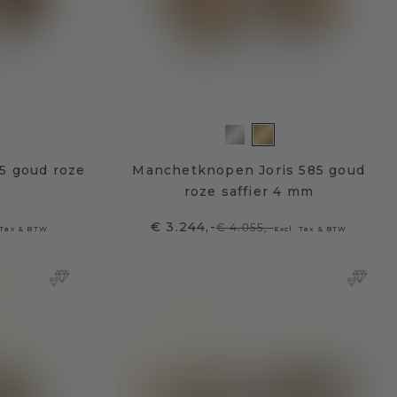
5 goud roze
Manchetknopen Joris 585 goud
roze saffier 4 mm
€ 3.244,-
€ 4.055,-
 Tax & BTW
Excl. Tax & BTW