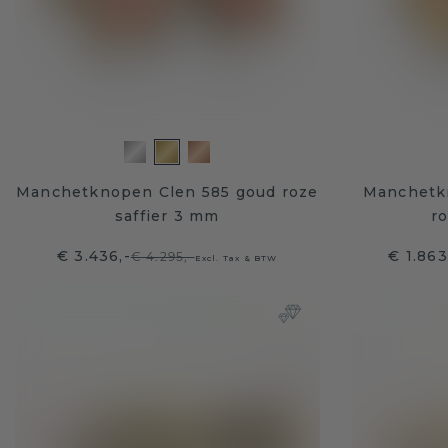
Manchetknopen Clen 585 goud roze
Manchetkn
saffier 3 mm
ro
€ 3.436,-
€ 1.863
€ 4.295,-
Excl. Tax & BTW