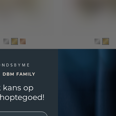
nopen Wesley 585 goud
Manchetknopen Demian
ze saffier 2.7 mm
roze saffier 2.2
,20
€ 1.660,-
€ 2.489,-
€ 2.075,-
Excl. Tax & BTW
Excl.
E DBM FAMILY
 kans op
shoptegoed!