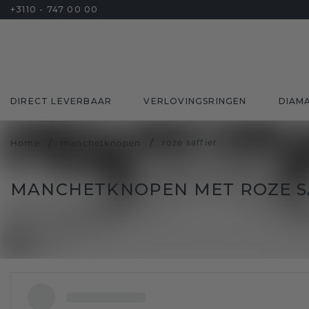
+3110 - 747 00 00
DIRECT LEVERBAAR
VERLOVINGSRINGEN
DIAM
/
/
roze saffier
Home
manchetknopen
MANCHETKNOPEN MET ROZE S