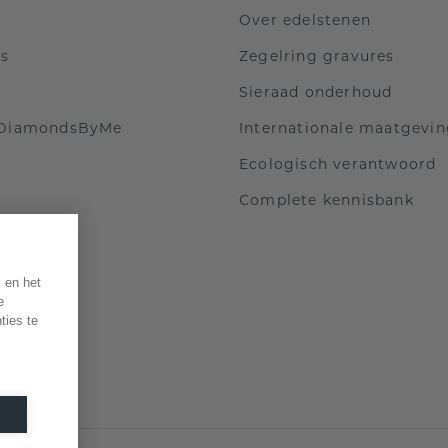
Over edelstenen
ls
Zegelring gravures
Sieraad onderhoud
 DiamondsByMe
Internationale maatgevi
Ecologisch verantwoord
Complete kennisbank
 en het
e
ties te