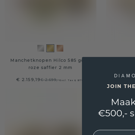
Manchetknopen Hilco 585 goud
Manchetk
roze saffier 2 mm
ro
€ 2.159,19
€ 1.991
€ 2.699,-
Excl. Tax & BTW
JOIN TH
Maak
€500,- 
EMail