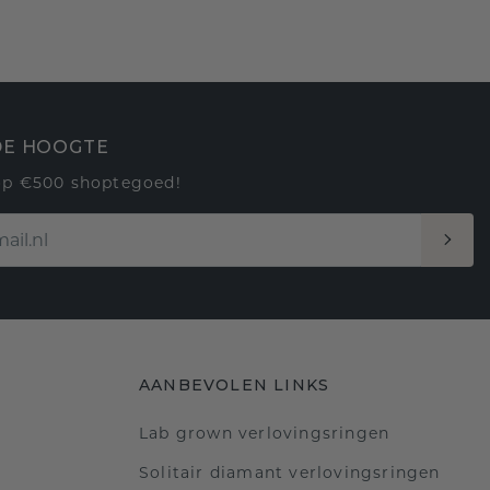
 DE HOOGTE
op €500 shoptegoed!
AANBEVOLEN LINKS
Lab grown verlovingsringen
Solitair diamant verlovingsringen