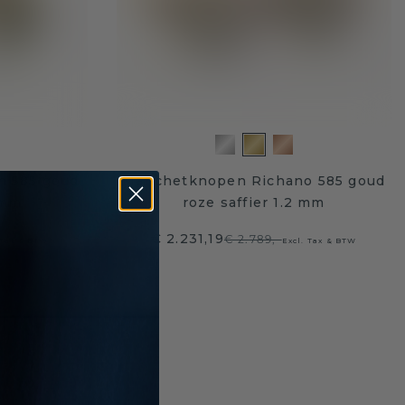
 585 goud
Manchetknopen Richano 585 goud
 mm
roze saffier 1.2 mm
€ 2.231,19
€ 2.789,-
 Tax & BTW
Excl. Tax & BTW