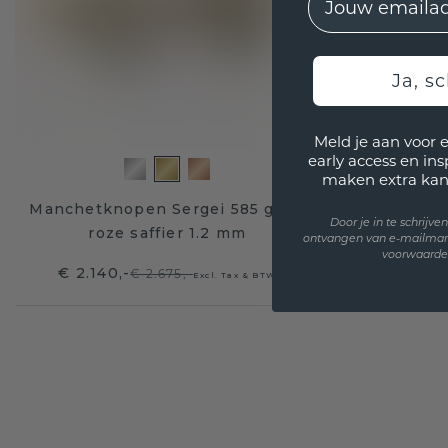
Ja, sc
Meld je aan voor 
early access en in
maken extra kan
Manchetknopen Sergei 585 goud
Door je in te schrijv
roze saffier 1.2 mm
ontvangen van e-mailmar
voorwaarden
€ 2.140,-
€ 2.675,-
Excl. Tax & BTW