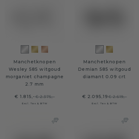
Manchetknopen
Manchetknopen
Wesley 585 witgoud
Demian 585 witgoud
morganiet champagne
diamant 0.09 crt
2.7 mm
€ 1.815,-
€ 2.095,19
€ 2.375,-
€ 2.619,-
Excl. Tax & BTW
Excl. Tax & BTW