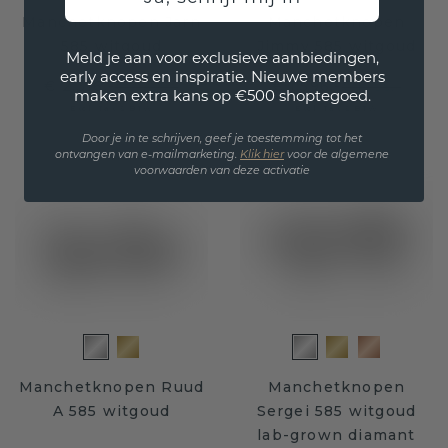
Manchetknopen Jarn
Manchetknopen
585 witgoud
Jimmy 585 witgoud
Meld je aan voor exclusieve aanbiedingen,
early access en inspiratie. Nieuwe members
€ 2.316,-
€ 1.596,-
€ 2.895,-
€ 1.995,-
maken extra kans op €500 shoptegoed.
Excl. Tax & BTW
Excl. Tax & BTW
Door je in te schrijven, geef je toestemming tot het
ontvangen van e-mailmarketing.
Klik hie
r
voor de algemene
voorwaarden van deze activatie
Manchetknopen Ruud
Manchetknopen
A 585 witgoud
Sergei 585 witgoud
lab-grown diamant