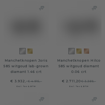
Manchetknopen Joris
Manchetknopen Hilco
585 witgoud lab-grown
585 witgoud diamant
diamant 1.46 crt
0.06 crt
€ 3.932,-
€ 2.711,20
€ 4.915,-
€ 3.389,-
Excl. Tax & BTW
Excl. Tax & BTW