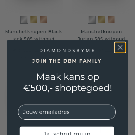
Manchetknopen Black
Manchetknopen
jack 585 witgoud
Jurian 585 witgoud
€ 2.644,-
€ 1.879,20
€ 3.305,-
€ 2.349,-
Excl. Tax & BTW
Excl. Tax & BTW
JOIN THE DBM FAMILY
Maak kans op
€500,- shoptegoed!
EMail
Ja, schrijf mij in