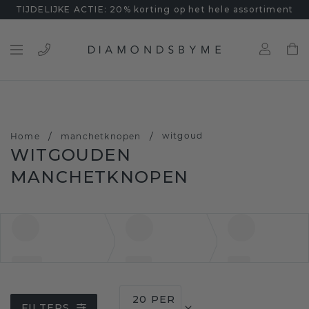
TIJDELIJKE ACTIE: 20% korting op het hele assortiment
/
/
witgoud
Home
manchetknopen
WITGOUDEN
MANCHETKNOPEN
20 PER
FILTERS