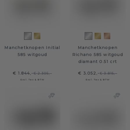
Manchetknopen Initial
Manchetknopen
585 witgoud
Richano 585 witgoud
diamant 0.51 crt
€ 1.844,-
€ 3.052,-
€ 2.305,-
€ 3.815,-
Excl. Tax & BTW
Excl. Tax & BTW