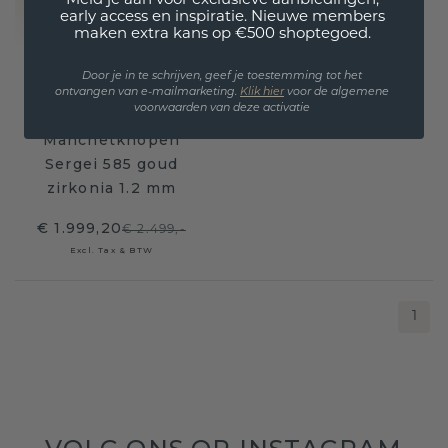
Meld je aan voor exclusieve aanbiedingen,
early access en inspiratie. Nieuwe members
maken extra kans op €500 shoptegoed.
Door je in te schrijven, geef je toestemming tot het
ontvangen van e-mailmarketing.
Klik hie
r
voor de algemene
voorwaarden van deze activatie
Manchetknopen
Sergei 585 goud
zirkonia 1.2 mm
€ 1.999,20
€ 2.499,-
Excl. Tax & BTW
1