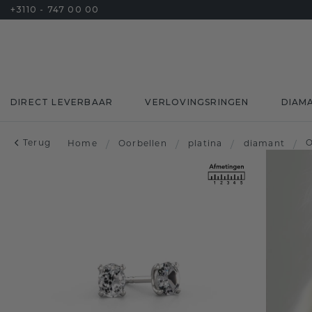
+3110 - 747 00 00
DIRECT LEVERBAAR
VERLOVINGSRINGEN
DIAM
Terug
O
Home
/
Oorbellen
/
platina
/
diamant
/