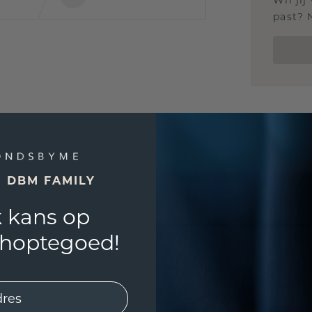
Wil jij
past? 
E DBM FAMILY
 kans op
shoptegoed!