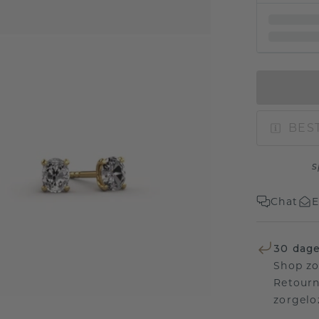
BEST
s
Chat
E
30 dage
Shop zo
Retourn
zorgelo