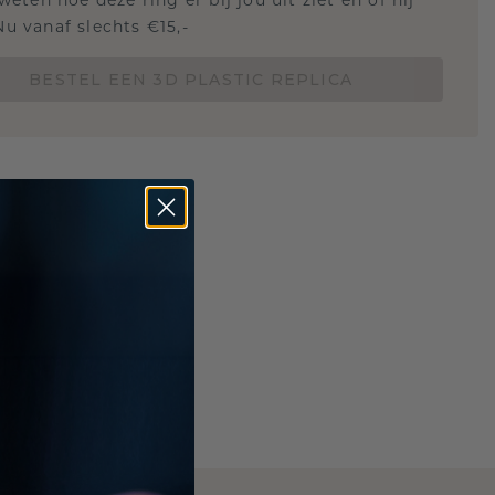
 weten hoe deze ring er bij jou uit ziet en of hij
Nu vanaf slechts €15,-
BESTEL EEN 3D PLASTIC REPLICA