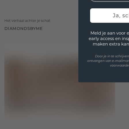
Ja, sc
Het verhaal achter je schat
DIAMONDSBYME
Meld je aan voor 
early access en in
maken extra kan
Door je in te schrijv
ontvangen van e-mailmar
voorwaarden