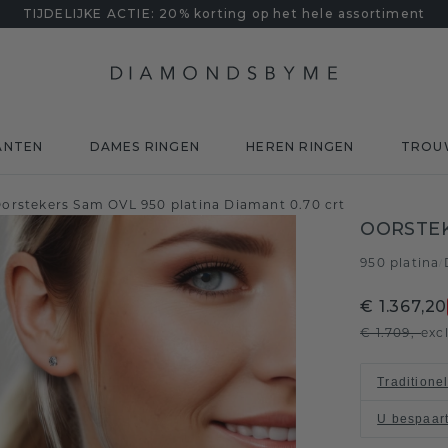
TIJDELIJKE ACTIE: 20% korting op het hele assortiment
ANTEN
DAMES RINGEN
HEREN RINGEN
TROU
orstekers Sam OVL 950 platina Diamant 0.70 crt
OORSTEK
950 platina
/
€ 1.367,20
€ 1.709,-
exc
Traditione
U bespaar