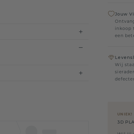
Jouw V
Ontvang
inkoop t
een bet
Levensl
Wij sta
sierade
defecte
UNIEK
!
3D PLA