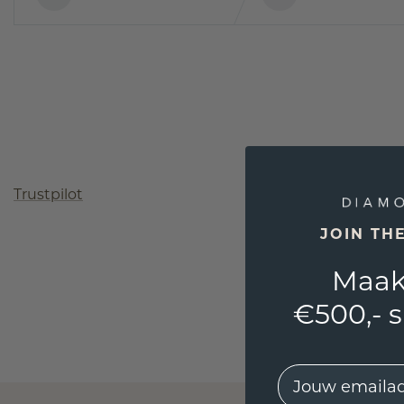
Trustpilot
JOIN TH
Maak
€500,- 
EMail