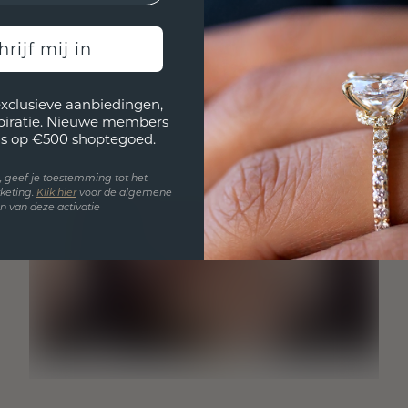
hrijf mij in
exclusieve aanbiedingen,
spiratie. Nieuwe members
s op €500 shoptegoed.
en, geef je toestemming tot het
keting.
Klik hie
r
voor de algemene
 van deze activatie