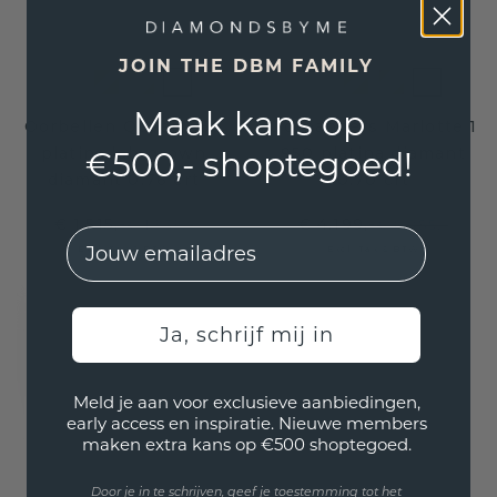
JOIN THE DBM FAMILY
Maak kans op
Oorbellen Queen 950
Oorhangers Marlotte 1
platina lab-grown
950 platina diamant
€500,- shoptegoed!
diamant 0.76 crt
0.70 crt
€ 1.515,-
€ 4.199,-
€ 1.939,-
€ 6.085,-
EMail
Excl. Tax & BTW
Excl. Tax & BTW
Ja, schrijf mij in
Meld je aan voor exclusieve aanbiedingen,
early access en inspiratie. Nieuwe members
maken extra kans op €500 shoptegoed.
Door je in te schrijven, geef je toestemming tot het