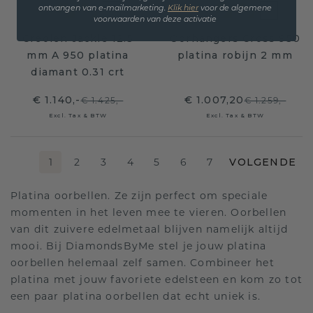
ontvangen van e-mailmarketing.
Klik hie
r
voor de algemene
voorwaarden van deze activatie
Creolen Jackie 12.5
Oorhangers Cross 950
mm A 950 platina
platina robijn 2 mm
diamant 0.31 crt
€ 1.140,-
€ 1.007,20
€ 1.425,-
€ 1.259,-
Excl. Tax & BTW
Excl. Tax & BTW
1
2
3
4
5
6
7
VOLGENDE
Platina oorbellen. Ze zijn perfect om speciale
momenten in het leven mee te vieren. Oorbellen
van dit zuivere edelmetaal blijven namelijk altijd
mooi. Bij DiamondsByMe stel je jouw platina
oorbellen helemaal zelf samen. Combineer het
platina met jouw favoriete edelsteen en kom zo tot
een paar platina oorbellen dat echt uniek is.