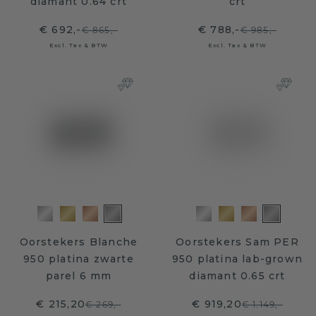
diamant 0.64 crt
crt
€ 692,-
€ 788,-
€ 865,-
€ 985,-
Excl. Tax & BTW
Excl. Tax & BTW
Oorstekers Blanche
Oorstekers Sam PER
950 platina zwarte
950 platina lab-grown
parel 6 mm
diamant 0.65 crt
€ 215,20
€ 919,20
€ 269,-
€ 1.149,-