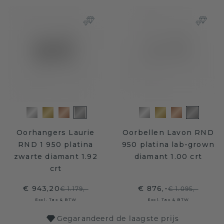
Oorhangers Laurie
Oorbellen Lavon RND
RND 1 950 platina
950 platina lab-grown
zwarte diamant 1.92
diamant 1.00 crt
crt
€ 943,20
€ 876,-
€ 1.179,-
€ 1.095,-
Excl. Tax & BTW
Excl. Tax & BTW
Gegarandeerd de laagste prijs