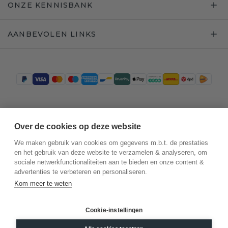
ONZE KENNISBANK
AANBEVOLEN LINKS
Trustpilot
Over de cookies op deze website
We maken gebruik van cookies om gegevens m.b.t. de prestaties
en het gebruik van deze website te verzamelen & analyseren, om
sociale netwerkfunctionaliteiten aan te bieden en onze content &
advertenties te verbeteren en personaliseren.
Kom meer te weten
Cookie-instellingen
©
2026
.
DiamondsByMe