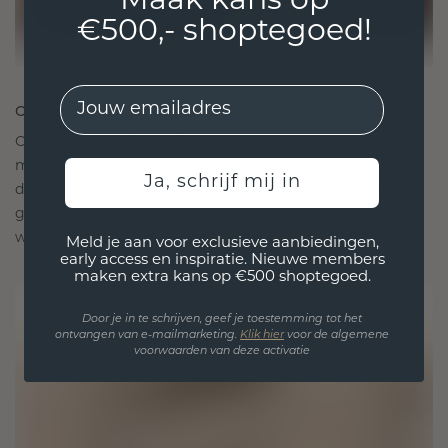
Maak kans op
€500,- shoptegoed!
EMail
ONTWORPEN VOOR VERBINDING
Onze ontwerpfilosofie is gericht op verbinding,
met elk stuk ontworpen om de tand des tijds te
Ja, schrijf mij in
doorstaan. Het wordt jouw symbool van liefde en
gekoesterde momenten, bedoeld om voor altijd te
worden gedragen en gekoesterd.
Meld je aan voor exclusieve aanbiedingen,
early access en inspiratie. Nieuwe members
maken extra kans op €500 shoptegoed.
Door je in te schrijven, geef je toestemming tot het
ontvangen van e-mailmarketing.
Klik hie
r
voor de algemene
voorwaarden van deze activatie