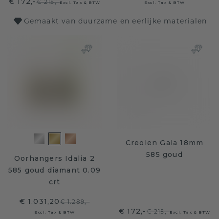
€ 172,-
€ 215,-
Excl. Tax & BTW
Excl. Tax & BTW
Gemaakt van duurzame en eerlijke materialen
Creolen Gala 18mm
585 goud
Oorhangers Idalia 2
585 goud diamant 0.09
crt
€ 1.031,20
€ 1.289,-
€ 172,-
€ 215,-
Excl. Tax & BTW
Excl. Tax & BTW