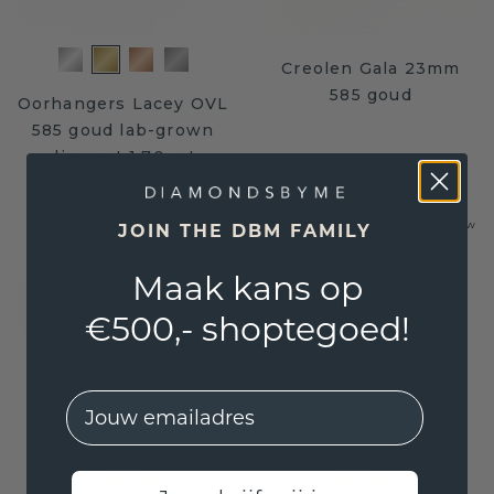
Creolen Gala 23mm
585 goud
Oorhangers Lacey OVL
585 goud lab-grown
diamant 1.70 crt
€ 1.268,-
€ 1.585,-
€ 196,-
€ 245,-
Excl. Tax & BTW
Excl. Tax & BTW
JOIN THE DBM FAMILY
Maak kans op
€500,- shoptegoed!
EMail