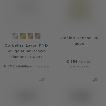
Creolen Denese 585
goud
Oorbellen Lavon RND
585 goud lab-grown
diamant 1.00 crt
€ 356,-
€ 445,-
€ 796,-
€ 995,-
Excl. Tax & BTW
Excl. Tax & BTW