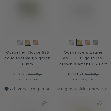
Oorbellen Royce 585
Oorhangers Laurie
goud toermalijn groen
RND 1 585 goud lab-
6 mm
grown diamant 1.60 crt
€ 812,-
€ 911,20
€ 1.015,-
€ 1.139,-
Excl. Tax & BTW
Excl. Tax & BTW
Wij vervaardigen ook uw eigen, unieke ontwerp!