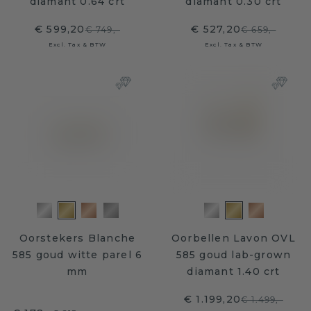
diamant 0.64 crt
diamant 0.30 crt
€ 599,20
€ 527,20
€ 749,-
€ 659,-
Excl. Tax & BTW
Excl. Tax & BTW
Oorstekers Blanche
Oorbellen Lavon OVL
585 goud witte parel 6
585 goud lab-grown
mm
diamant 1.40 crt
€ 1.199,20
€ 1.499,-