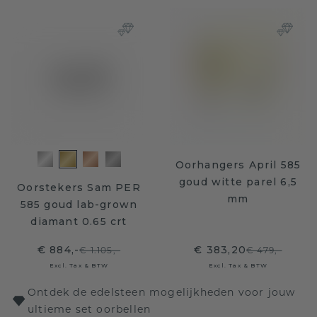
Oorhangers April 585
goud witte parel 6,5
Oorstekers Sam PER
mm
585 goud lab-grown
diamant 0.65 crt
€ 884,-
€ 383,20
€ 1.105,-
€ 479,-
Excl. Tax & BTW
Excl. Tax & BTW
Ontdek de edelsteen mogelijkheden voor jouw
ultieme set oorbellen