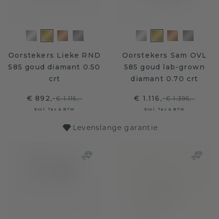
Oorstekers Lieke RND
Oorstekers Sam OVL
585 goud diamant 0.50
585 goud lab-grown
crt
diamant 0.70 crt
€ 892,-
€ 1.116,-
€ 1.115,-
€ 1.395,-
Excl. Tax & BTW
Excl. Tax & BTW
Levenslange garantie