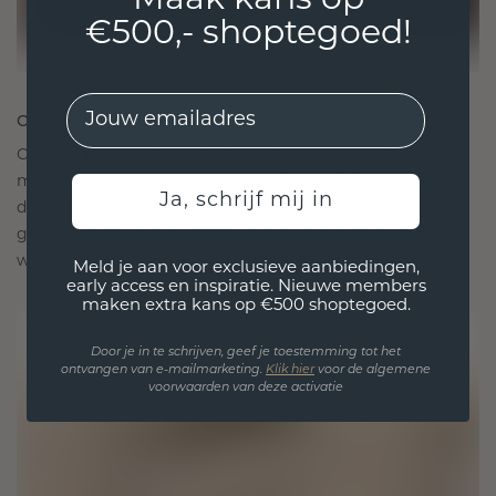
Maak kans op
€500,- shoptegoed!
EMail
ONTWORPEN VOOR VERBINDING
Onze ontwerpfilosofie is gericht op verbinding,
met elk stuk ontworpen om de tand des tijds te
Ja, schrijf mij in
doorstaan. Het wordt jouw symbool van liefde en
gekoesterde momenten, bedoeld om voor altijd te
worden gedragen en gekoesterd.
Meld je aan voor exclusieve aanbiedingen,
early access en inspiratie. Nieuwe members
maken extra kans op €500 shoptegoed.
Door je in te schrijven, geef je toestemming tot het
ontvangen van e-mailmarketing.
Klik hie
r
voor de algemene
voorwaarden van deze activatie