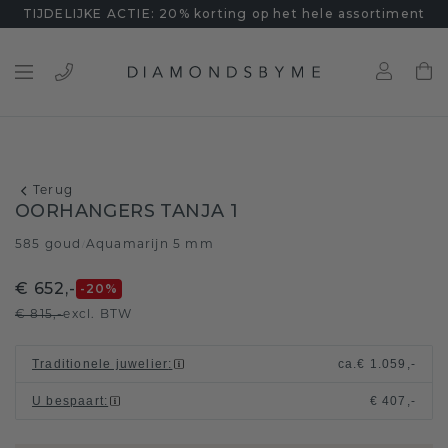
TIJDELIJKE ACTIE: 20% korting op het hele assortiment
Terug
OORHANGERS TANJA 1
585 goud
Aquamarijn 5 mm
/
€ 652,-
-20
%
€ 815,-
excl. BTW
Traditionele juwelier
:
ca.
€ 1.059,-
U bespaart
:
€ 407,-