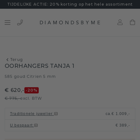
TIJDELIJKE ACTIE: 20% korting op het hele assortiment
Terug
OORHANGERS TANJA 1
585 goud
Citrien 5 mm
/
€ 620,-
-20
%
€ 775,-
excl. BTW
Traditionele juwelier
:
ca.
€ 1.009,-
U bespaart
:
€ 389,-