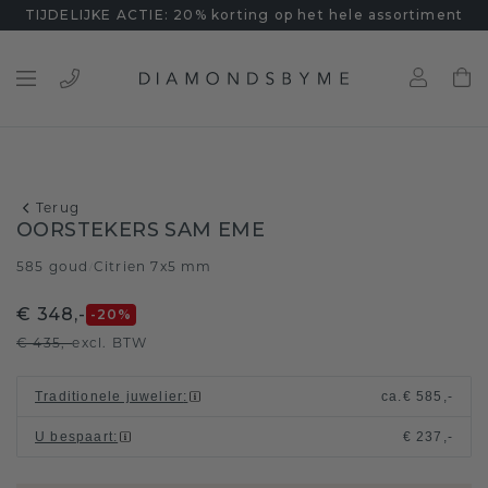
TIJDELIJKE ACTIE: 20% korting op het hele assortiment
Terug
OORSTEKERS SAM EME
585 goud
Citrien 7x5 mm
/
€ 348,-
-20
%
€ 435,-
excl. BTW
Traditionele juwelier
:
ca.
€ 585,-
U bespaart
:
€ 237,-