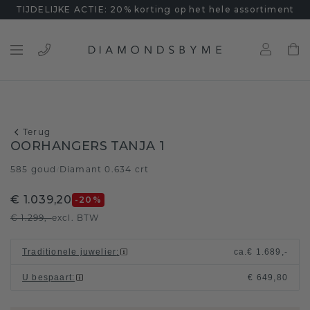
TIJDELIJKE ACTIE: 20% korting op het hele assortiment
Terug
OORHANGERS TANJA 1
585 goud
Diamant 0.634 crt
/
€ 1.039,20
-20
%
€ 1.299,-
excl. BTW
Traditionele juwelier
:
ca.
€ 1.689,-
U bespaart
:
€ 649,80