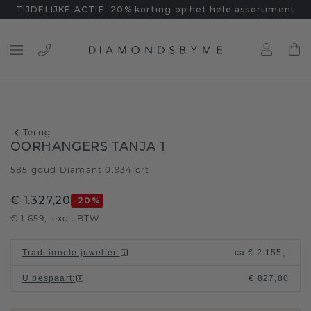
TIJDELIJKE ACTIE: 20% korting op het hele assortiment
Terug
OORHANGERS TANJA 1
585 goud
Diamant 0.934 crt
/
€ 1.327,20
-20
%
€ 1.659,-
excl. BTW
Traditionele juwelier
:
ca.
€ 2.155,-
U bespaart
:
€ 827,80