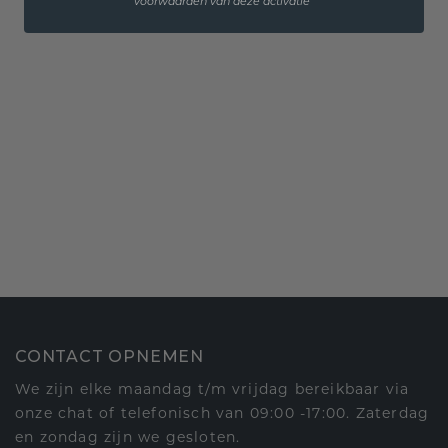
voorwaarden van deze activatie
CONTACT OPNEMEN
We zijn elke maandag t/m vrijdag bereikbaar via
onze chat of telefonisch van 09:00 -17:00. Zaterdag
en zondag zijn we gesloten.