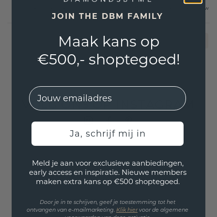
€ 748,-
€ 935,-
Excl. Tax & BTW
Excl. Tax & BTW
JOIN THE DBM FAMILY
Maak kans op
1
€500,- shoptegoed!
EMail
VOLG ONS OP INSTAGRAM
Ja, schrijf mij in
Meld je aan voor exclusieve aanbiedingen,
early access en inspiratie. Nieuwe members
maken extra kans op €500 shoptegoed.
Door je in te schrijven, geef je toestemming tot het
ontvangen van e-mailmarketing.
Klik hie
r
voor de algemene