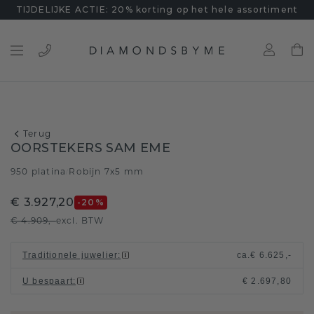
TIJDELIJKE ACTIE: 20% korting op het hele assortiment
Terug
OORSTEKERS SAM EME
950 platina
Robijn 7x5 mm
/
€ 3.927,20
-20
%
€ 4.909,-
excl. BTW
Traditionele juwelier
:
ca.
€ 6.625,-
U bespaart
:
€ 2.697,80