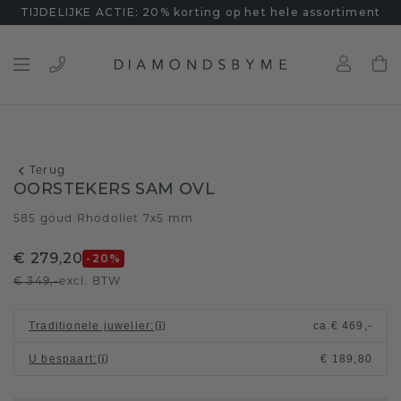
TIJDELIJKE ACTIE: 20% korting op het hele assortiment
Terug
OORSTEKERS SAM OVL
585 goud
Rhodoliet 7x5 mm
/
€ 279,20
-20
%
€ 349,-
excl. BTW
Traditionele juwelier
:
ca.
€ 469,-
U bespaart
:
€ 189,80