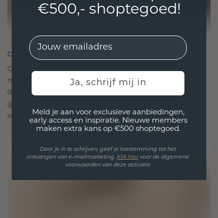
€500,- shoptegoed!
EMail
ONTWORPEN VOOR VERBINDING
Onze ontwerpfilosofie is gericht op verbinding,
met elk stuk ontworpen om de tand des tijds te
Ja, schrijf mij in
doorstaan. Het wordt jouw symbool van liefde en
gekoesterde momenten, bedoeld om voor altijd te
Meld je aan voor exclusieve aanbiedingen,
worden gedragen en gekoesterd.
early access en inspiratie. Nieuwe members
maken extra kans op €500 shoptegoed.
Door je in te schrijven, geef je toestemming tot het
ontvangen van e-mailmarketing.
Klik hie
r
voor de algemene
voorwaarden van deze activatie