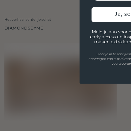
Ja, sc
Het verhaal achter je schat
DIAMONDSBYME
Meld je aan voor 
early access en in
maken extra kan
Door je in te schrijv
ontvangen van e-mailmar
voorwaarden