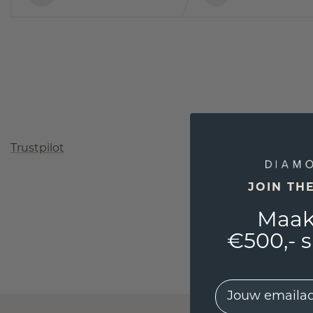
Trustpilot
JOIN TH
Maak
€500,- 
EMail