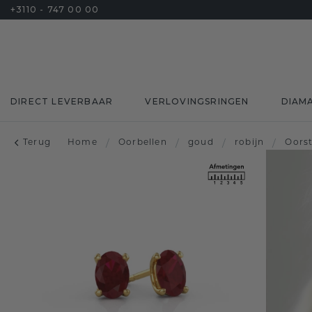
+3110 - 747 00 00
DIRECT LEVERBAAR
VERLOVINGSRINGEN
DIAM
Terug
Home
/
Oorbellen
/
goud
/
robijn
/
Oors