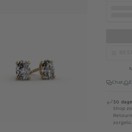
BEST
s
Chat
E
30 dage
Shop zo
Retourn
zorgelo