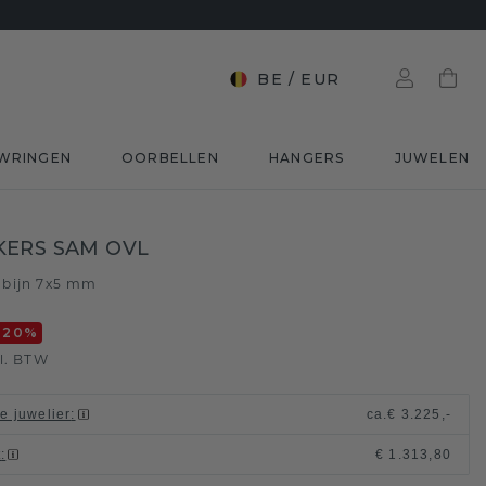
BE
/
EUR
WRINGEN
OORBELLEN
HANGERS
JUWELEN
ERS SAM OVL
bijn 7x5 mm
-20
%
l. BTW
le juwelier
:
ca.
€ 3.225,-
t
:
€ 1.313,80