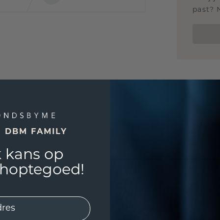
past? 
E DBM FAMILY
 kans op
shoptegoed!