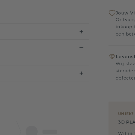
Jouw V
Ontvang
inkoop t
een bet
Levensl
Wij sta
sierade
defecte
UNIEK
!
3D PLA
Wil jij