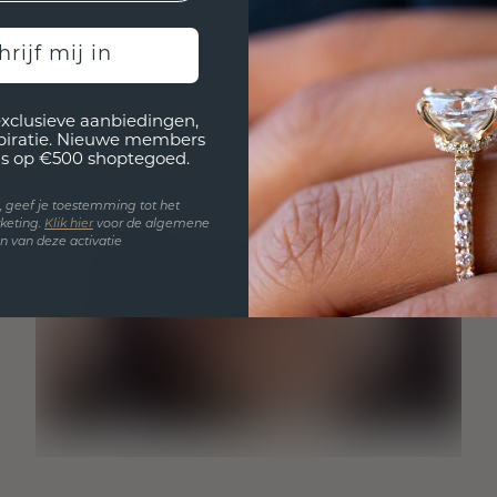
hrijf mij in
exclusieve aanbiedingen,
spiratie. Nieuwe members
s op €500 shoptegoed.
en, geef je toestemming tot het
keting.
Klik hie
r
voor de algemene
 van deze activatie