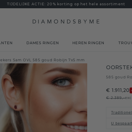
TIJDELIJKE ACTIE: 20% korting op het hele assortiment
ANTEN
DAMES RINGEN
HEREN RINGEN
TROU
tekers Sam OVL 585 goud Robijn 7x5 mm
OORSTEK
585 goud
Ro
/
€ 1.911,20
€ 2.389,-
exc
Traditione
U bespaar