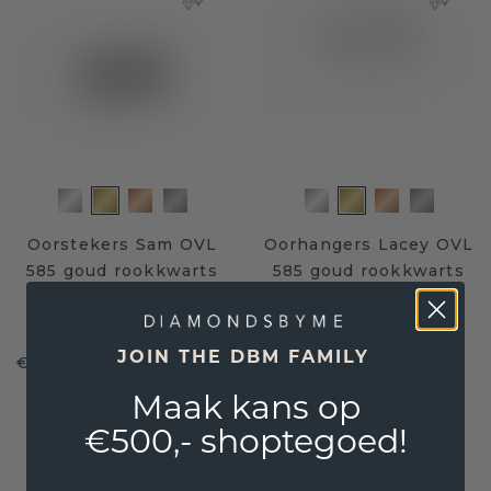
Oorstekers Sam OVL
Oorhangers Lacey OVL
585 goud rookkwarts
585 goud rookkwarts
7x5 mm
7x5 mm
€ 436,-
€ 545,-
JOIN THE DBM FAMILY
€ 284,-
€ 355,-
Excl. Tax & BTW
Excl. Tax & BTW
Maak kans op
Gegarandeerd de laagste prijs
€500,- shoptegoed!