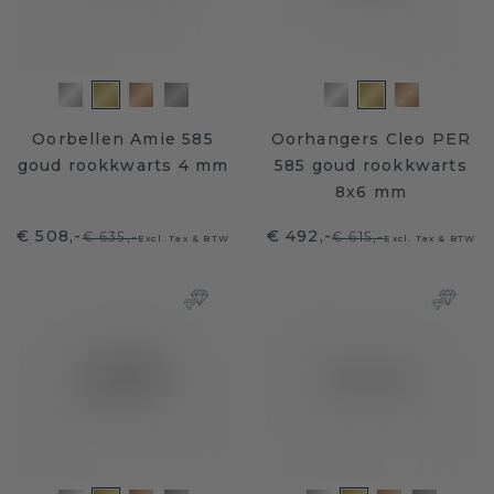
Oorbellen Amie 585
Oorhangers Cleo PER
goud rookkwarts 4 mm
585 goud rookkwarts
8x6 mm
€ 508,-
€ 492,-
€ 635,-
€ 615,-
Excl. Tax & BTW
Excl. Tax & BTW