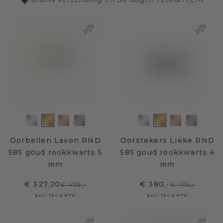
Gratis verzending en 30 dagen retourrecht
Oorbellen Lavon RND
Oorstekers Lieke RND
585 goud rookkwarts 5
585 goud rookkwarts 4
mm
mm
€ 327,20
€ 380,-
€ 409,-
€ 475,-
Excl. Tax & BTW
Excl. Tax & BTW