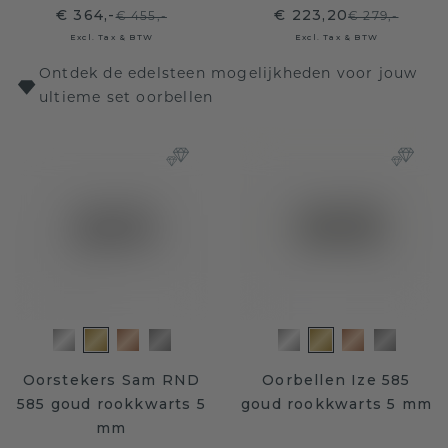
€ 364,-
€ 223,20
€ 455,-
€ 279,-
Excl. Tax & BTW
Excl. Tax & BTW
Ontdek de edelsteen mogelijkheden voor jouw
ultieme set oorbellen
Oorstekers Sam RND
Oorbellen Ize 585
585 goud rookkwarts 5
goud rookkwarts 5 mm
mm