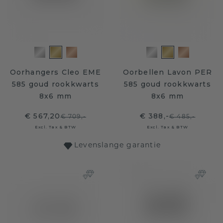
Oorhangers Cleo EME
Oorbellen Lavon PER
585 goud rookkwarts
585 goud rookkwarts
8x6 mm
8x6 mm
€ 567,20
€ 388,-
€ 709,-
€ 485,-
Excl. Tax & BTW
Excl. Tax & BTW
Levenslange garantie