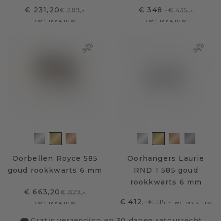
€ 231,20
€ 348,-
€ 289,-
€ 435,-
Excl. Tax & BTW
Excl. Tax & BTW
Oorbellen Royce 585
Oorhangers Laurie
goud rookkwarts 6 mm
RND 1 585 goud
rookkwarts 6 mm
€ 663,20
€ 829,-
€ 412,-
€ 515,-
Excl. Tax & BTW
Excl. Tax & BTW