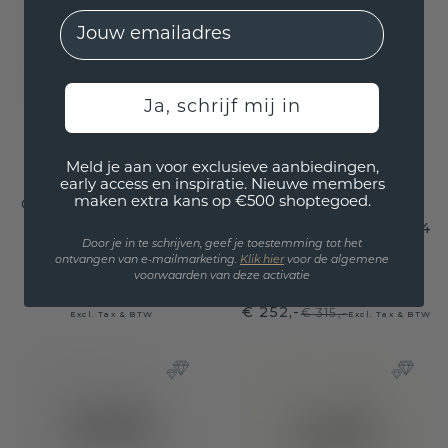
EMail
Ja, schrijf mij in
Meld je aan voor exclusieve aanbiedingen,
early access en inspiratie. Nieuwe members
maken extra kans op €500 shoptegoed.
Oorhangers Cleo OVL
Oorstekers Shemika
585 goud rookkwarts
585 goud rookkwarts 4
Door je in te schrijven, geef je toestemming tot het
7x5 mm
mm
ontvangen van e-mailmarketing.
Klik hie
r
voor de algemene
voorwaarden van deze activatie
€ 340,-
€ 425,-
€ 252,-
€ 315,-
Excl. Tax & BTW
Excl. Tax & BTW