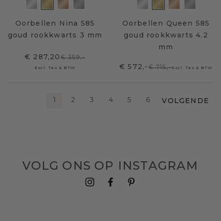
Oorbellen Nina 585
Oorbellen Queen 585
goud rookkwarts 3 mm
goud rookkwarts 4.2
mm
€ 287,20
€ 359,-
€ 572,-
€ 715,-
Excl. Tax & BTW
Excl. Tax & BTW
VOLGENDE
1
2
3
4
5
6
VOLG ONS OP INSTAGRAM