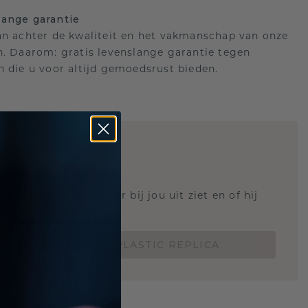
ange garantie
an achter de kwaliteit en het vakmanschap van onze
n. Daarom: gratis levenslange garantie tegen
n die u voor altijd gemoedsrust bieden.
STIC REPLICA
 weten hoe deze ring er bij jou uit ziet en of hij
Nu vanaf slechts €15,-
BESTEL EEN 3D PLASTIC REPLICA