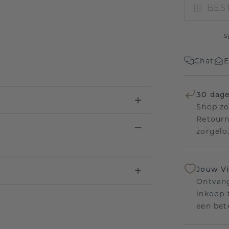
BEST
s
Chat
E
30 dage
Shop zo
Retourn
zorgelo
Jouw V
Ontvang
inkoop t
een bet