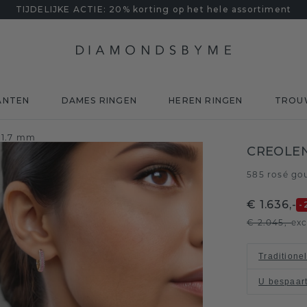
TIJDELIJKE ACTIE: 20% korting op het hele assortiment
ANTEN
DAMES RINGEN
HEREN RINGEN
TROU
r 1.7 mm
CREOLEN
585 rosé go
€ 1.636,-
-
€ 2.045,-
exc
Traditione
U bespaar