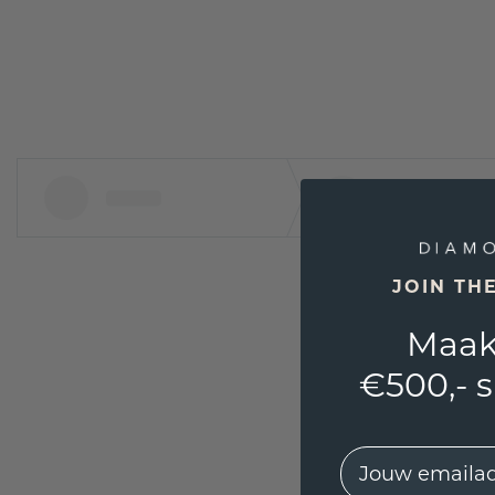
JOIN TH
Maak
€500,- 
EMail