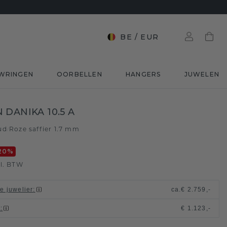
BE
/
EUR
WRINGEN
OORBELLEN
HANGERS
JUWELEN
 DANIKA 10.5 A
ud
Roze saffier 1.7 mm
/
20
%
l. BTW
le juwelier
:
ca.
€ 2.759,-
t
:
€ 1.123,-