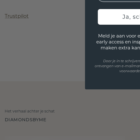
Trustpilot
Ja, sc
Meld je aan voor 
early access en in
maken extra kan
Door je in te schrijv
ontvangen van e-mailmar
voorwaarden
Het verhaal achter je schat
DIAMONDSBYME