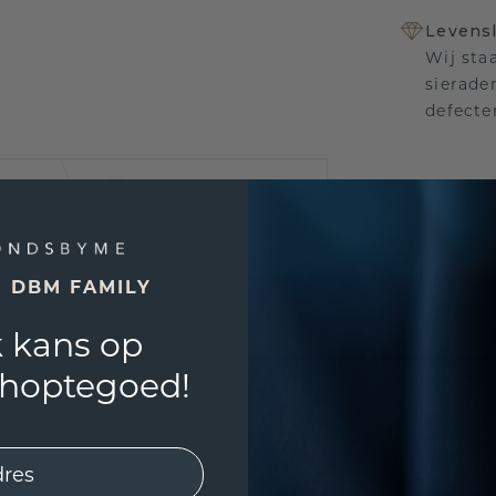
Levensl
Wij sta
sierade
defecte
UNIEK
!
3D PLA
E DBM FAMILY
Wil jij
 kans op
past? 
shoptegoed!