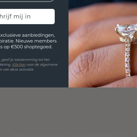
hrijf mij in
exclusieve aanbiedingen,
spiratie. Nieuwe members
s op €500 shoptegoed.
en, geef je toestemming tot het
keting.
Klik hie
r
voor de algemene
 van deze activatie