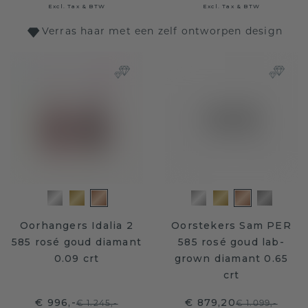
Excl. Tax & BTW
Excl. Tax & BTW
Verras haar met een zelf ontworpen design
Oorhangers Idalia 2
Oorstekers Sam PER
585 rosé goud diamant
585 rosé goud lab-
0.09 crt
grown diamant 0.65
crt
€ 996,-
€ 879,20
€ 1.245,-
€ 1.099,-