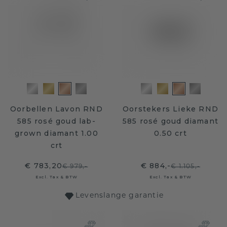
Oorbellen Lavon RND
Oorstekers Lieke RND
585 rosé goud lab-
585 rosé goud diamant
grown diamant 1.00
0.50 crt
crt
€ 783,20
€ 884,-
€ 979,-
€ 1.105,-
Excl. Tax & BTW
Excl. Tax & BTW
Levenslange garantie