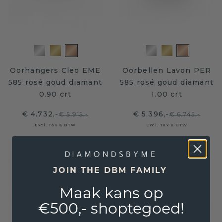
Oorhangers Cleo EME
Oorbellen Lavon PER
585 rosé goud diamant
585 rosé goud diamant
0.90 crt
1.00 crt
€ 4.732,-
€ 5.396,-
€ 5.915,-
€ 6.745,-
Excl. Tax & BTW
Excl. Tax & BTW
JOIN THE DBM FAMILY
Maak kans op
€500,- shoptegoed!