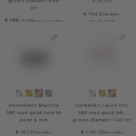
grown diamant 0.64
0.30 crt
crt
€ 743,20
€ 929,-
€ 588,-
€ 735,-
Excl. Tax & BTW
Excl. Tax & BTW
Oorstekers Blanche
Oorbellen Lavon OVL
585 rosé goud zwarte
585 rosé goud lab-
parel 6 mm
grown diamant 1.40 crt
€ 167,20
€ 1.191,20
€ 209,-
€ 1.489,-