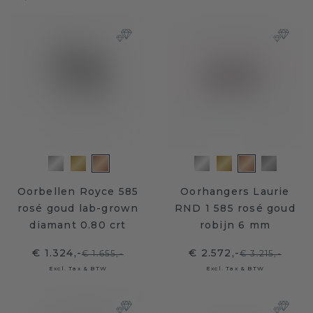
Oorbellen Royce 585
Oorhangers Laurie
rosé goud lab-grown
RND 1 585 rosé goud
diamant 0.80 crt
robijn 6 mm
€ 1.324,-
€ 2.572,-
€ 1.655,-
€ 3.215,-
Excl. Tax & BTW
Excl. Tax & BTW