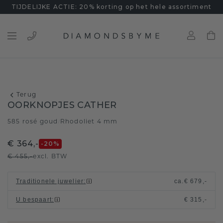
TIJDELIJKE ACTIE: 20% korting op het hele assortiment
Terug
OORKNOPJES CATHER
585 rosé goud
Rhodoliet 4 mm
/
€ 364,-
-20
%
€ 455,-
excl. BTW
Traditionele juwelier
:
ca.
€ 679,-
U bespaart
:
€ 315,-