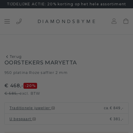
TIJDELIJKE ACTIE: 20% korting op het hele assortiment
Terug
OORSTEKERS MARYETTA
950 platina
Roze saffier 2 mm
/
€ 468,-
-20
%
€ 585,-
excl. BTW
Traditionele juwelier
:
ca.
€ 849,-
U bespaart
:
€ 381,-