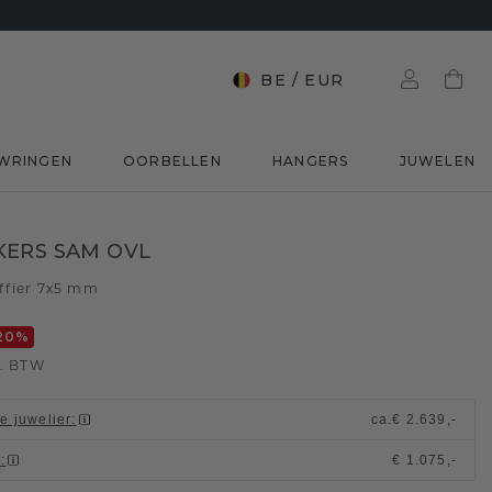
BE
/
EUR
WRINGEN
OORBELLEN
HANGERS
JUWELEN
ERS SAM OVL
ffier 7x5 mm
20
%
l. BTW
le juwelier
:
ca.
€ 2.639,-
t
:
€ 1.075,-