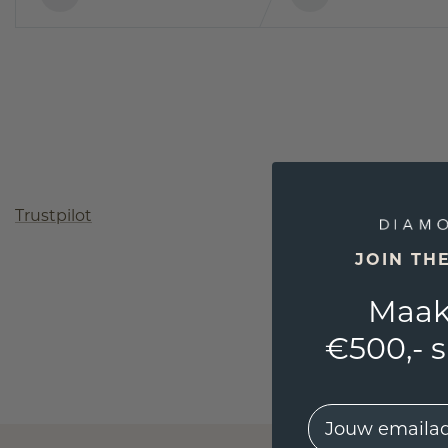
Trustpilot
JOIN TH
Maak
€500,- 
EMail