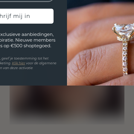
hrijf mij in
exclusieve aanbiedingen,
spiratie. Nieuwe members
s op €500 shoptegoed.
en, geef je toestemming tot het
keting.
Klik hie
r
voor de algemene
 van deze activatie