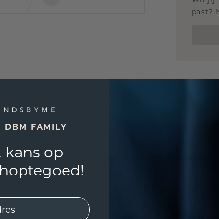
Wil jij
past? 
E DBM FAMILY
 kans op
shoptegoed!