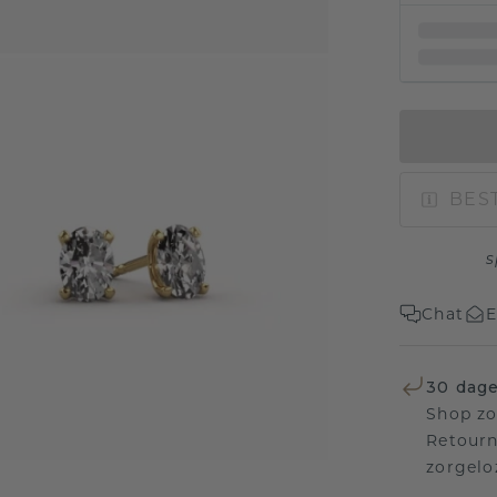
BEST
s
Chat
E
30 dage
Shop zo
Retourn
zorgelo