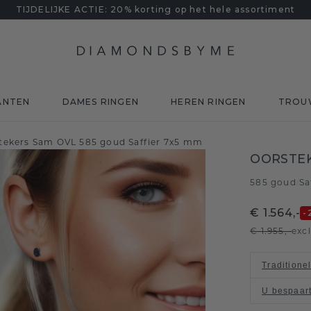
TIJDELIJKE ACTIE: 20% korting op het hele assortiment
ANTEN
DAMES RINGEN
HEREN RINGEN
TROU
tekers Sam OVL 585 goud Saffier 7x5 mm
OORSTEK
585 goud
Sa
/
€ 1.564,-
-
€ 1.955,-
exc
Traditione
U bespaar