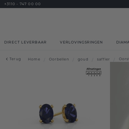
+3110 - 747 00 00
DIRECT LEVERBAAR
VERLOVINGSRINGEN
DIAM
Terug
Oors
Home
/
Oorbellen
/
goud
/
saffier
/