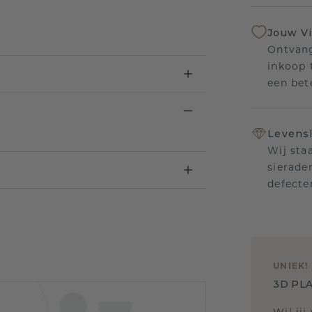
Jouw V
Ontvang
inkoop t
een bet
Levensl
Wij sta
sierade
defecte
UNIEK
!
3D PLA