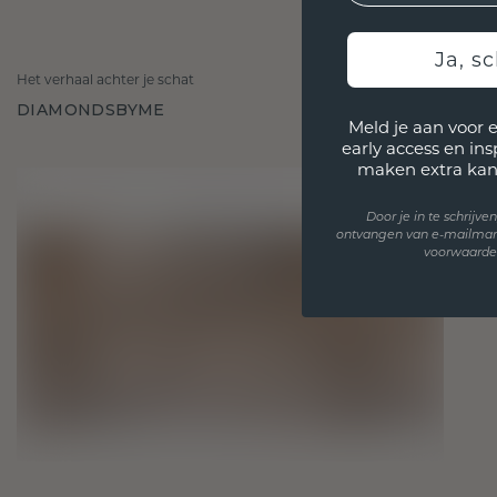
Ja, sc
Het verhaal achter je schat
DIAMONDSBYME
Meld je aan voor 
early access en in
maken extra kan
Door je in te schrijv
ontvangen van e-mailmar
voorwaarden