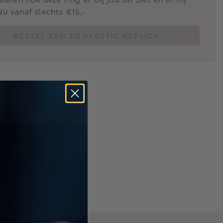
 weten hoe deze ring er bij jou uit ziet en of hij
Nu vanaf slechts €15,-
BESTEL EEN 3D PLASTIC REPLICA