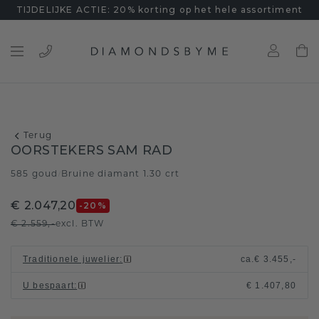
TIJDELIJKE ACTIE: 20% korting op het hele assortiment
Terug
OORSTEKERS SAM RAD
585 goud
Bruine diamant 1.30 crt
/
€ 2.047,20
-20
%
€ 2.559,-
excl. BTW
Traditionele juwelier
:
ca.
€ 3.455,-
U bespaart
:
€ 1.407,80