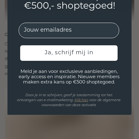
€500,- shoptegoed!
EMail
ONTWORPEN VOOR VERBINDING
Onze ontwerpfilosofie is gericht op verbinding,
met elk stuk ontworpen om de tand des tijds te
Ja, schrijf mij in
doorstaan. Het wordt jouw symbool van liefde en
gekoesterde momenten, bedoeld om voor altijd te
Meld je aan voor exclusieve aanbiedingen,
worden gedragen en gekoesterd.
early access en inspiratie. Nieuwe members
maken extra kans op €500 shoptegoed.
Door je in te schrijven, geef je toestemming tot het
ontvangen van e-mailmarketing.
Klik hie
r
voor de algemene
voorwaarden van deze activatie