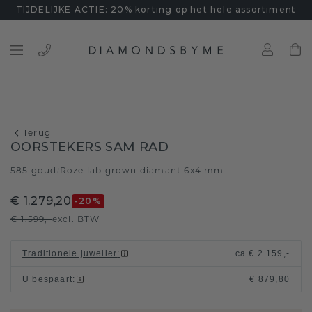
TIJDELIJKE ACTIE: 20% korting op het hele assortiment
Terug
OORSTEKERS SAM RAD
585 goud
Roze lab grown diamant 6x4 mm
/
€ 1.279,20
-20
%
€ 1.599,-
excl. BTW
Traditionele juwelier
:
ca.
€ 2.159,-
U bespaart
:
€ 879,80