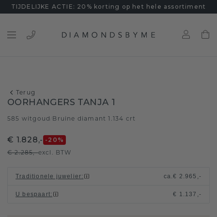
TIJDELIJKE ACTIE: 20% korting op het hele assortiment
Terug
OORHANGERS TANJA 1
585 witgoud
Bruine diamant 1.134 crt
/
€ 1.828,-
-20
%
€ 2.285,-
excl. BTW
Traditionele juwelier
:
ca.
€ 2.965,-
U bespaart
:
€ 1.137,-