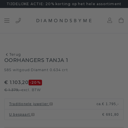
TIJDELIJKE ACTIE: 20% korting op het hele assortiment
Terug
OORHANGERS TANJA 1
585 witgoud
Diamant 0.634 crt
/
€ 1.103,20
-20
%
€ 1.379,-
excl. BTW
Traditionele juwelier
:
ca.
€ 1.795,-
U bespaart
:
€ 691,80