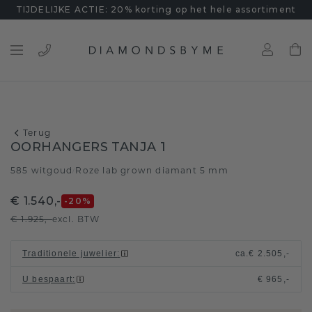
TIJDELIJKE ACTIE: 20% korting op het hele assortiment
Terug
OORHANGERS TANJA 1
585 witgoud
Roze lab grown diamant 5 mm
/
€ 1.540,-
-20
%
€ 1.925,-
excl. BTW
Traditionele juwelier
:
ca.
€ 2.505,-
U bespaart
:
€ 965,-