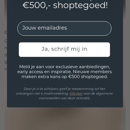
€500,- shoptegoed!
EMail
ONTWORPEN VOOR VERBINDING
Onze ontwerpfilosofie is gericht op verbinding,
met elk stuk ontworpen om de tand des tijds te
Ja, schrijf mij in
doorstaan. Het wordt jouw symbool van liefde en
gekoesterde momenten, bedoeld om voor altijd te
Meld je aan voor exclusieve aanbiedingen,
worden gedragen en gekoesterd.
early access en inspiratie. Nieuwe members
maken extra kans op €500 shoptegoed.
Door je in te schrijven, geef je toestemming tot het
ontvangen van e-mailmarketing.
Klik hie
r
voor de algemene
voorwaarden van deze activatie