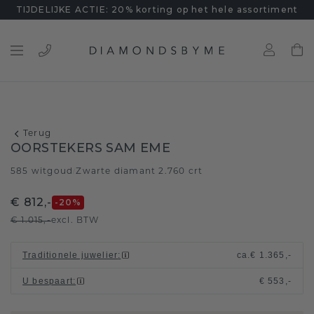
TIJDELIJKE ACTIE: 20% korting op het hele assortiment
Terug
OORSTEKERS SAM EME
585 witgoud
Zwarte diamant 2.760 crt
/
€ 812,-
-20
%
€ 1.015,-
excl. BTW
Traditionele juwelier
:
ca.
€ 1.365,-
U bespaart
:
€ 553,-