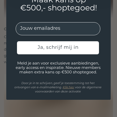
Maak kans op
€500,- shoptegoed!
EMail
ONTWORPEN VOOR VERBINDING
Onze ontwerpfilosofie is gericht op verbinding,
met elk stuk ontworpen om de tand des tijds te
Ja, schrijf mij in
doorstaan. Het wordt jouw symbool van liefde en
gekoesterde momenten, bedoeld om voor altijd te
worden gedragen en gekoesterd.
Meld je aan voor exclusieve aanbiedingen,
early access en inspiratie. Nieuwe members
maken extra kans op €500 shoptegoed.
Door je in te schrijven, geef je toestemming tot het
ontvangen van e-mailmarketing.
Klik hie
r
voor de algemene
voorwaarden van deze activatie