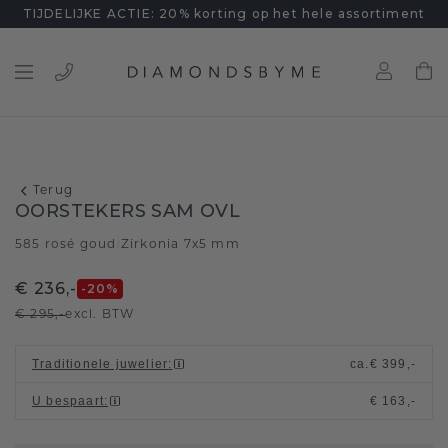
TIJDELIJKE ACTIE: 20% korting op het hele assortiment
Terug
OORSTEKERS SAM OVL
585 rosé goud
Zirkonia 7x5 mm
/
€ 236,-
-20
%
€ 295,-
excl. BTW
Traditionele juwelier
:
ca.
€ 399,-
U bespaart
:
€ 163,-