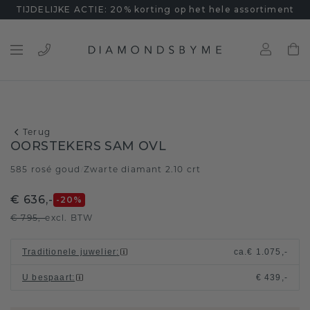
TIJDELIJKE ACTIE: 20% korting op het hele assortiment
Terug
OORSTEKERS SAM OVL
585 rosé goud
Zwarte diamant 2.10 crt
/
€ 636,-
-20
%
€ 795,-
excl. BTW
Traditionele juwelier
:
ca.
€ 1.075,-
U bespaart
:
€ 439,-