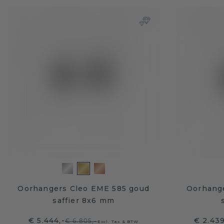
Oorhangers Cleo EME 585 goud
Oorhange
saffier 8x6 mm
€ 5.444,-
€ 2.439
€ 6.805,-
Excl. Tax & BTW