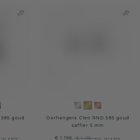
 585 goud
Oorhangers Cleo RND 585 goud
saffier 5 mm
€ 1.196,-
€ 1.495,-
. Tax & BTW
Excl. Tax & BTW