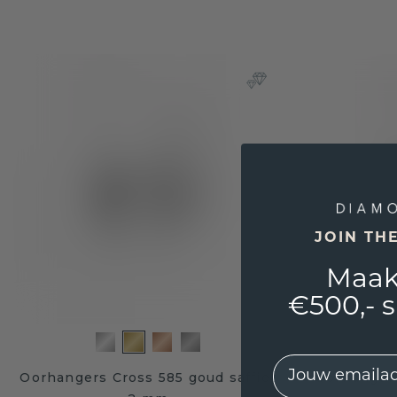
JOIN TH
Maak
€500,- 
EMail
Oorhangers Cross 585 goud saffier
Oorhangers