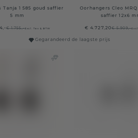
Tanja 1 585 goud saffier
Oorhangers Cleo MRQ
5 mm
saffier 12x6 
4,-
€ 4.727,20
€ 1.755,-
€ 5.909,-
Excl. Tax & BTW
Exc
Gegarandeerd de laagste prijs