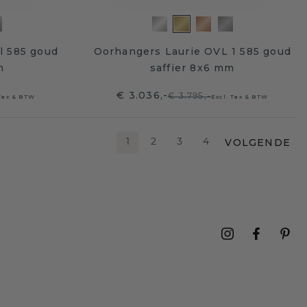
l 585 goud
Oorhangers Laurie OVL 1 585 goud
m
saffier 8x6 mm
€ 3.036,-
€ 3.795,-
 Tax & BTW
Excl. Tax & BTW
VOLGENDE
1
2
3
4