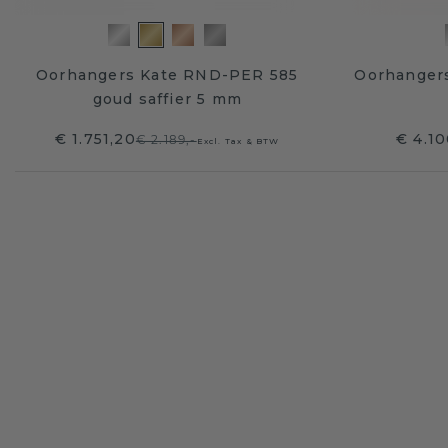
Oorhangers Kate RND-PER 585
Oorhangers
goud saffier 5 mm
€ 1.751,20
€ 4.10
€ 2.189,-
Excl. Tax & BTW