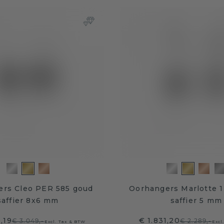
rs Cleo PER 585 goud
Oorhangers Marlotte 1
saffier 8x6 mm
saffier 5 mm
,19
€ 1.831,20
€ 3.049,-
€ 2.289,-
Excl. Tax & BTW
Excl