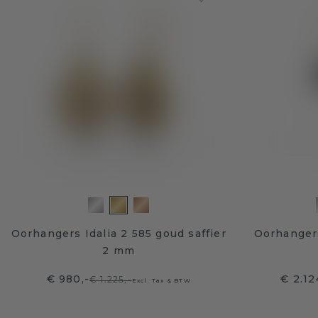
Oorhangers Idalia 2 585 goud saffier
Oorhanger
2 mm
€ 980,-
€ 2.12
€ 1.225,-
Excl. Tax & BTW