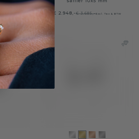
m
saffier 10x5 mm
€ 2.948,-
€ 3.685,-
. Tax & BTW
Excl. Tax & BTW