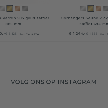
 Karren 585 goud saffier
Oorhangers Seline 2 ov
8x6 mm
saffier 6x4 m
0,-
€ 1.244,-
€ 5.125,-
€ 1.555,-
Excl. Tax & BTW
Excl.
VOLG ONS OP INSTAGRAM