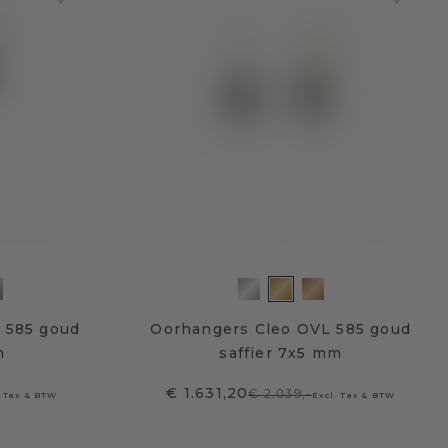
 585 goud
Oorhangers Cleo OVL 585 goud
m
saffier 7x5 mm
€ 1.631,20
€ 2.039,-
. Tax & BTW
Excl. Tax & BTW