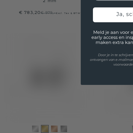
2 mm
s
€ 783,20
€ 2.92
€ 979,-
Excl. Tax & BTW
Ja, sc
Meld je aan voor 
early access en in
maken extra kan
Door je in te schrijv
ontvangen van e-mailmar
voorwaarden