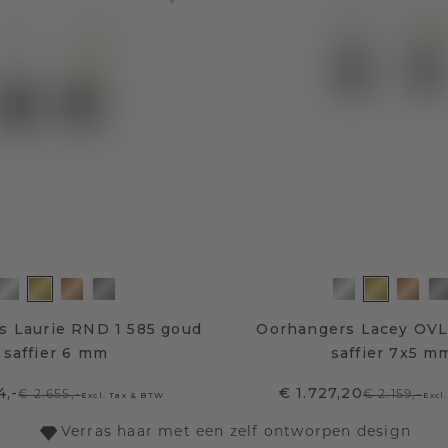
s Laurie RND 1 585 goud
Oorhangers Lacey OVL
saffier 6 mm
saffier 7x5 m
4,-
€ 1.727,20
€ 2.655,-
€ 2.159,-
Excl. Tax & BTW
Excl
Verras haar met een zelf ontworpen design