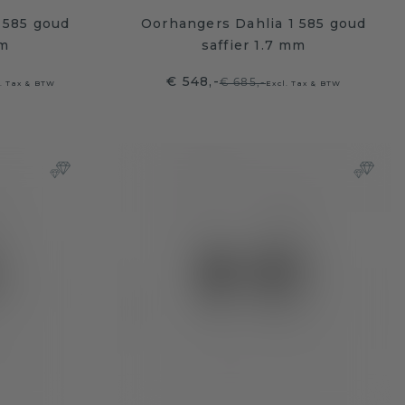
 585 goud
Oorhangers Dahlia 1 585 goud
mm
saffier 1.7 mm
€ 548,-
€ 685,-
l. Tax & BTW
Excl. Tax & BTW