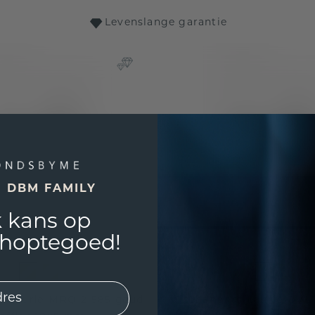
Levenslange garantie
E DBM FAMILY
 kans op
shoptegoed!
 Laurie MRQ 2 585 goud
Oorhangers Laurie OVL 