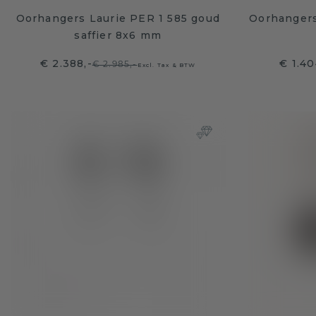
Oorhangers Laurie PER 1 585 goud
Oorhangers 
saffier 8x6 mm
€ 2.388,-
€ 1.40
€ 2.985,-
Excl. Tax & BTW