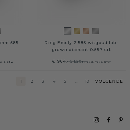
3mm 585
Ring Emely 2 585 witgoud lab-
grown diamant 0.557 crt
€ 964,-
€ 1.205,-
Tax & BTW
Excl. Tax & BTW
1
2
3
4
5
…
10
VOLGENDE