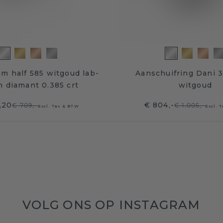
m half 585 witgoud lab-
Aanschuifring Dani 
 diamant 0.385 crt
witgoud
,20
€ 804,-
€ 709,-
€ 1.005,-
Excl. Tax & BTW
Excl. 
VOLG ONS OP INSTAGRAM