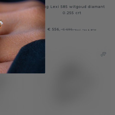
ull 2.0 585
Ring Lexi 585 witgoud diamant
ampagne 2
0.255 crt
€ 556,-
€ 695,-
ax & BTW
Excl. Tax & BTW