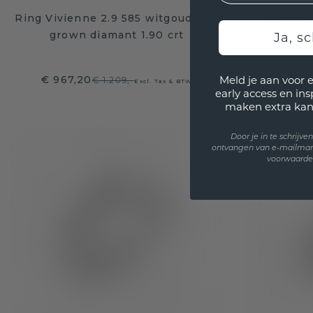
Ring Vivienne 2.9 585 witgoud lab-
Ring Mi
grown diamant 1.90 crt
morgan
Ja, sc
€ 967,20
€ 46
Meld je aan voor 
€ 1.209,-
Excl. Tax & BTW
early access en in
maken extra kan
Door je in te schrijv
ontvangen van e-mailmar
voorwaarden