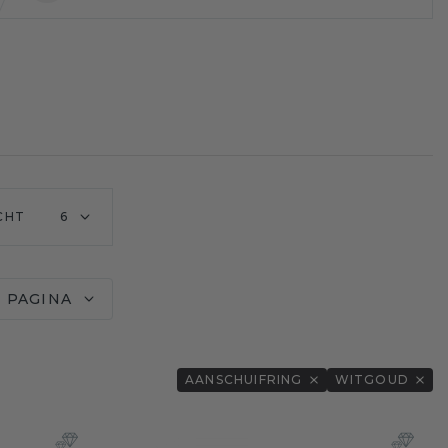
CHT
6
R PAGINA
AANSCHUIFRING
WITGOUD