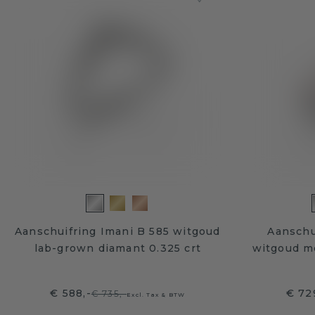
Aanschuifring Imani B 585 witgoud
Aanschu
lab-grown diamant 0.325 crt
witgoud m
€ 588,-
€ 72
€ 735,-
Excl. Tax & BTW