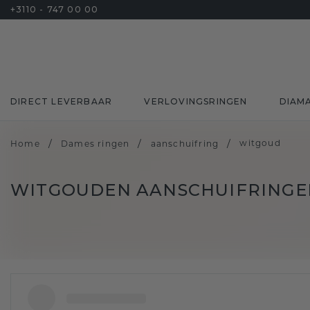
+3110 - 747 00 00
DIRECT LEVERBAAR
VERLOVINGSRINGEN
DIAM
/
/
/
witgoud
Home
Dames ringen
aanschuifring
WITGOUDEN AANSCHUIFRINGE