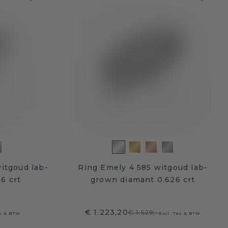
witgoud lab-
Ring Emely 4 585 witgoud lab-
6 crt
grown diamant 0.626 crt
€ 1.223,20
€ 1.529,-
ax & BTW
Excl. Tax & BTW