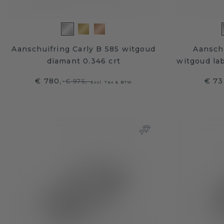
Aanschuifring Carly B 585 witgoud
Aanschu
diamant 0.346 crt
witgoud la
€ 780,-
€ 73
€ 975,-
Excl. Tax & BTW