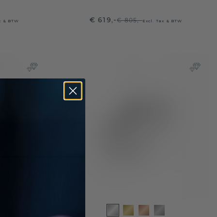
€ 619,-
€ 805,-
ax & BTW
Excl. Tax & BTW