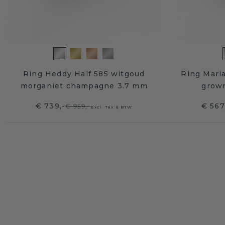
Ring Heddy Half 585 witgoud
Ring Maria
morganiet champagne 3.7 mm
grown
€ 739,-
€ 567
€ 959,-
Excl. Tax & BTW