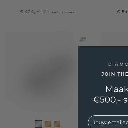
€ 404,-
€ 54
€ 505,-
Excl. Tax & BTW
JOIN TH
Maak
€500,- 
EMail