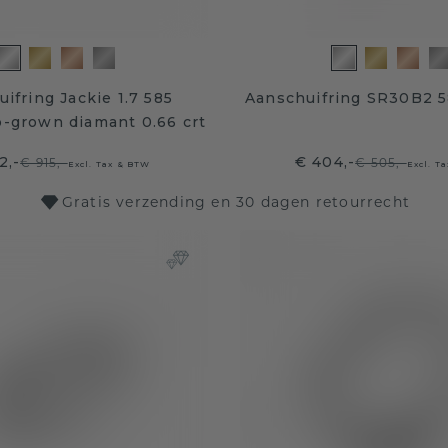
ifring Jackie 1.7 585
Aanschuifring SR30B2 5
b-grown diamant 0.66 crt
2,-
€ 404,-
€ 915,-
€ 505,-
Excl. Tax & BTW
Excl. T
Gratis verzending en 30 dagen retourrecht