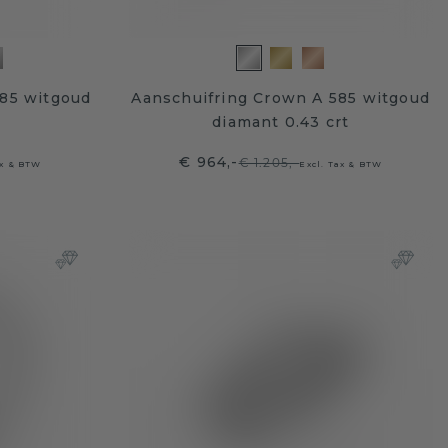
85 witgoud
Aanschuifring Crown A 585 witgoud
diamant 0.43 crt
€ 964,-
€ 1.205,-
ax & BTW
Excl. Tax & BTW