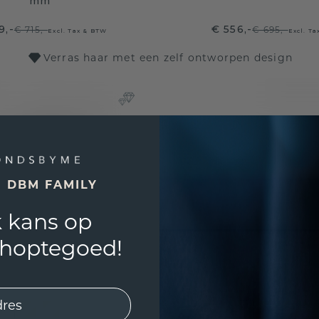
mm
9,-
€ 556,-
€ 715,-
€ 695,-
Excl. Tax & BTW
Excl. T
Verras haar met een zelf ontworpen design
E DBM FAMILY
 kans op
shoptegoed!