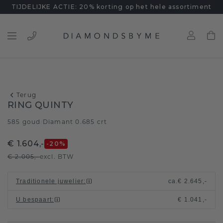
TIJDELIJKE ACTIE: 20% korting op het hele assortiment
Terug
RING QUINTY
585 goud
Diamant 0.685 crt
/
€ 1.604,-
-20
%
€ 2.005,-
excl. BTW
Traditionele juwelier
:
ca.
€ 2.645,-
U bespaart
:
€ 1.041,-