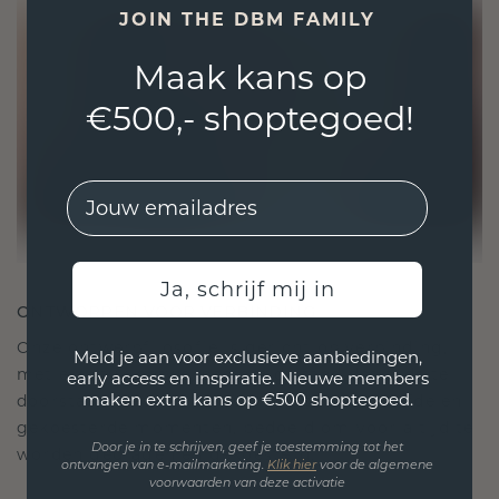
JOIN THE DBM FAMILY
Maak kans op
€500,- shoptegoed!
EMail
Ja, schrijf mij in
ONTWORPEN VOOR VERBINDING
Onze ontwerpfilosofie is gericht op verbinding,
Meld je aan voor exclusieve aanbiedingen,
met elk stuk ontworpen om de tand des tijds te
early access en inspiratie. Nieuwe members
maken extra kans op €500 shoptegoed.
doorstaan. Het wordt jouw symbool van liefde en
gekoesterde momenten, bedoeld om voor altijd te
Door je in te schrijven, geef je toestemming tot het
worden gedragen en gekoesterd.
ontvangen van e-mailmarketing.
Klik hie
r
voor de algemene
voorwaarden van deze activatie