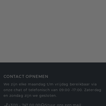
CONTACT OPNEMEN
We zijn elke maandag t/m vrijdag bereikbaar via
onze chat of telefonisch van 09:00 -17:00. Zaterdag
en zondag zijn we gesloten.
+3110 - 747 00 00
Stuur ons een mail