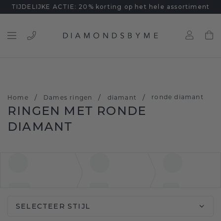
TIJDELIJKE ACTIE: 20% korting op het hele assortiment
/
/
/
ronde diamant
Home
Dames ringen
diamant
RINGEN MET RONDE
DIAMANT
SELECTEER STIJL