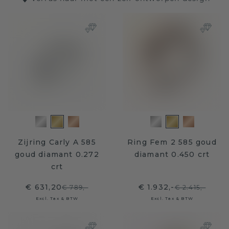
Zijring Carly A 585
Ring Fem 2 585 goud
goud diamant 0.272
diamant 0.450 crt
crt
€ 631,20
€ 1.932,-
€ 789,-
€ 2.415,-
Excl. Tax & BTW
Excl. Tax & BTW