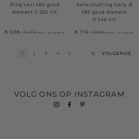
Ring Lexi 585 goud
Aanschuifring Carly B
diamant 0.255 crt
585 goud diamant
0.346 crt
€ 508,-
€ 716,-
€ 635,-
€ 895,-
Excl. Tax & BTW
Excl. Tax & BTW
1
2
3
4
5
…
16
VOLGENDE
VOLG ONS OP INSTAGRAM