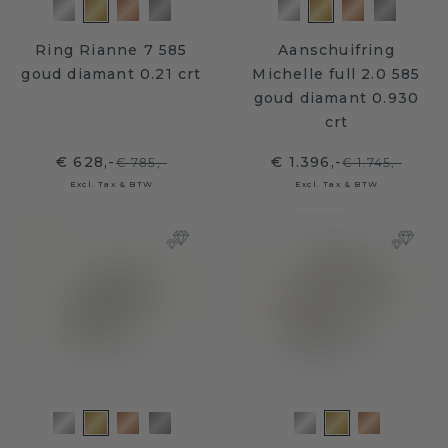
Ring Rianne 7 585
Aanschuifring
goud diamant 0.21 crt
Michelle full 2.0 585
goud diamant 0.930
crt
€ 628,-
€ 1.396,-
€ 785,-
€ 1.745,-
Excl. Tax & BTW
Excl. Tax & BTW