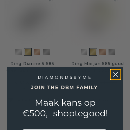
Ring Rianne 5 585
Ring Marjan 585 goud
goud diamant 0.15 crt
diamant 0.662 crt
€ 655,20
€ 1.260,-
€ 819,-
€ 1.575,-
JOIN THE DBM FAMILY
Excl. Tax & BTW
Excl. Tax & BTW
Gemaakt van duurzame en eerlijke materialen
Maak kans op
€500,- shoptegoed!