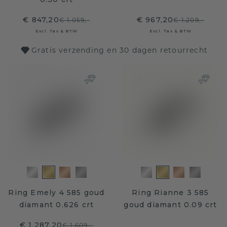
€ 847,20
€ 967,20
€ 1.059,-
€ 1.209,-
Excl. Tax & BTW
Excl. Tax & BTW
Gratis verzending en 30 dagen retourrecht
Ring Emely 4 585 goud
Ring Rianne 3 585
diamant 0.626 crt
goud diamant 0.09 crt
€ 1.287,20
€ 1.609,-