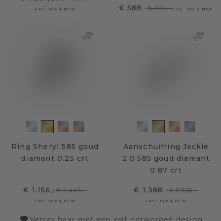
€ 588,-
€ 735,-
Excl. Tax & BTW
Excl. Tax & BTW
Ring Sheryl 585 goud
Aanschuifring Jackie
diamant 0.25 crt
2.0 585 goud diamant
0.87 crt
€ 1.156,-
€ 1.388,-
€ 1.445,-
€ 1.735,-
Excl. Tax & BTW
Excl. Tax & BTW
Verras haar met een zelf ontworpen design