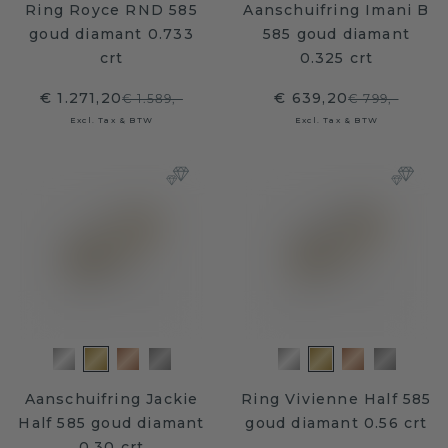
Ring Royce RND 585
Aanschuifring Imani B
goud diamant 0.733
585 goud diamant
crt
0.325 crt
€ 1.271,20
€ 639,20
€ 1.589,-
€ 799,-
Excl. Tax & BTW
Excl. Tax & BTW
Aanschuifring Jackie
Ring Vivienne Half 585
Half 585 goud diamant
goud diamant 0.56 crt
0.30 crt