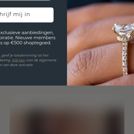
hrijf mij in
exclusieve aanbiedingen,
spiratie. Nieuwe members
s op €500 shoptegoed.
en, geef je toestemming tot het
keting.
Klik hie
r
voor de algemene
 van deze activatie