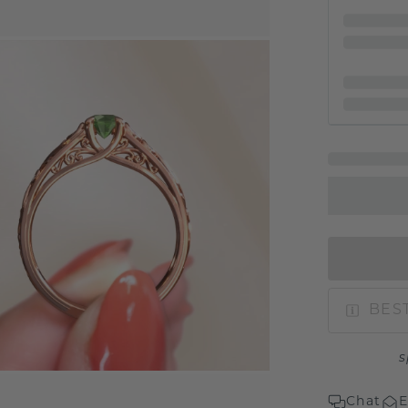
BEST
s
Chat
E