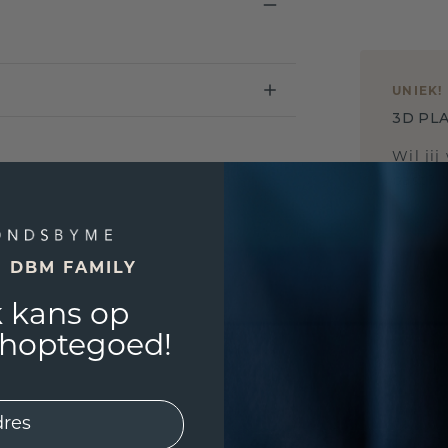
UNIEK
!
3D PLA
Wil jij
past? 
E DBM FAMILY
 kans op
shoptegoed!