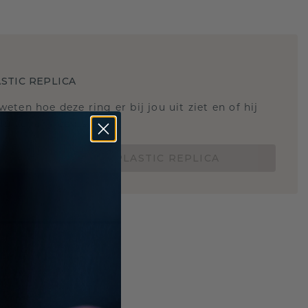
STIC REPLICA
 weten hoe deze ring er bij jou uit ziet en of hij
Nu vanaf slechts €15,-
BESTEL EEN 3D PLASTIC REPLICA