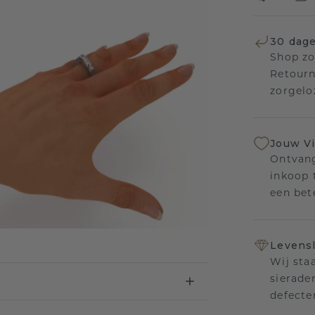
30 dage
Shop zo
Retourn
zorgelo
Jouw V
Ontvang
inkoop t
een bet
Levensl
Wij sta
sierade
defecte