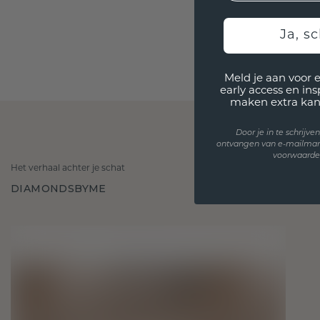
Ja, sc
Meld je aan voor 
early access en in
maken extra kan
Door je in te schrijv
ontvangen van e-mailmar
voorwaarden
Het verhaal achter je schat
DIAMONDSBYME