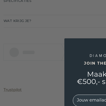
SPECIFICATIES
WAT KRIJG JE?
JOIN TH
Maak
€500,- 
Trustpilot
EMail