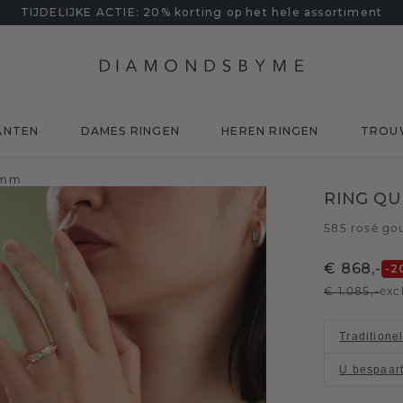
TIJDELIJKE ACTIE: 20% korting op het hele assortiment
ANTEN
DAMES RINGEN
HEREN RINGEN
TROU
7 mm
RING QU
585 rosé go
€ 868,-
-2
€ 1.085,-
exc
Traditione
U bespaar