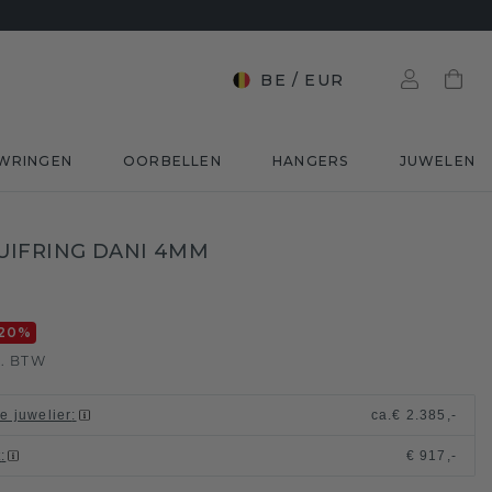
BE
/
EUR
WRINGEN
OORBELLEN
HANGERS
JUWELEN
UIFRING DANI 4MM
d
20
%
l. BTW
le juwelier
:
ca.
€ 2.385,-
t
:
€ 917,-