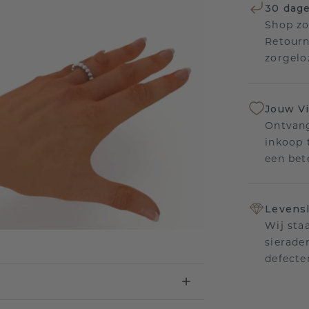
30 dage
Shop zo
Retourn
zorgelo
Jouw V
Ontvang
inkoop t
een bet
Levensl
Wij sta
sierade
defecte