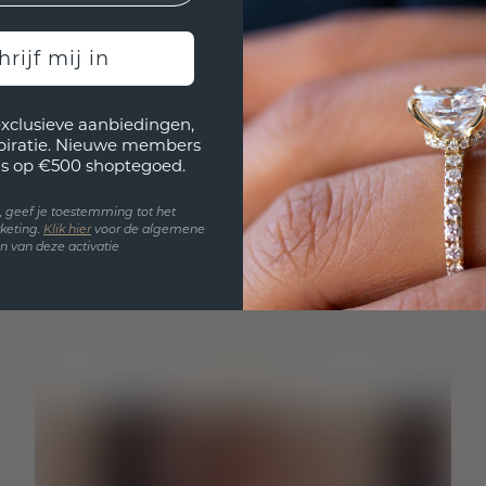
hrijf mij in
exclusieve aanbiedingen,
spiratie. Nieuwe members
s op €500 shoptegoed.
en, geef je toestemming tot het
keting.
Klik hie
r
voor de algemene
 van deze activatie