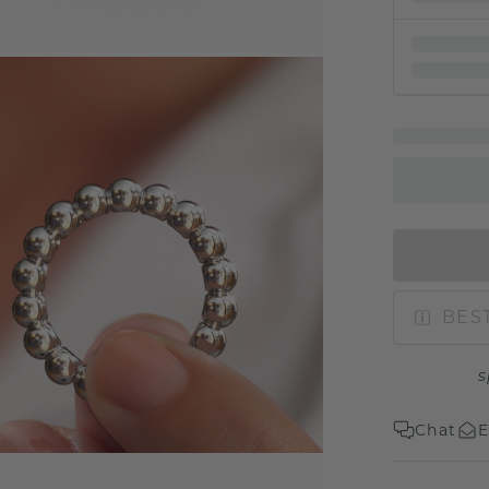
BEST
s
Chat
E