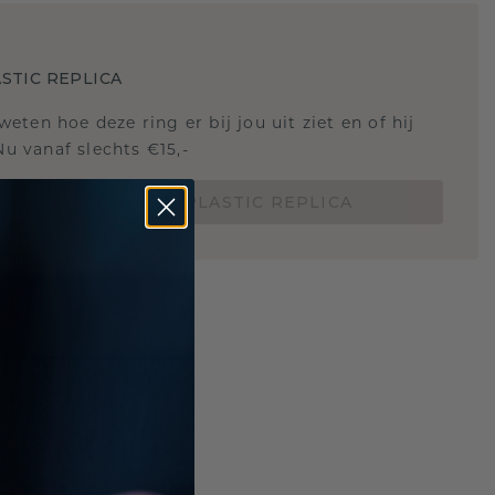
STIC REPLICA
 weten hoe deze ring er bij jou uit ziet en of hij
Nu vanaf slechts €15,-
BESTEL EEN 3D PLASTIC REPLICA