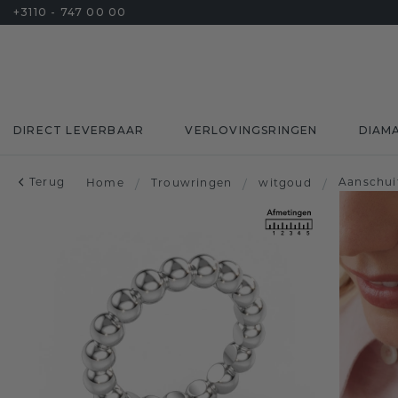
+3110 - 747 00 00
DIRECT LEVERBAAR
VERLOVINGSRINGEN
DIAM
Terug
Aanschui
Home
/
Trouwringen
/
witgoud
/