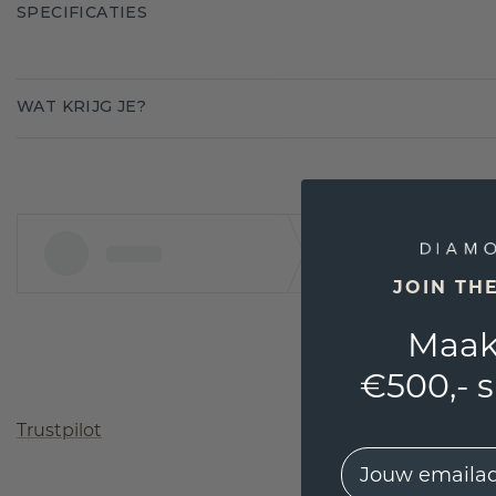
SPECIFICATIES
WAT KRIJG JE?
JOIN TH
Maak
€500,- 
Trustpilot
EMail