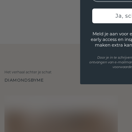
Ja, sc
Meld je aan voor 
early access en in
maken extra kan
Door je in te schrijv
ontvangen van e-mailmar
voorwaarden
Het verhaal achter je schat
DIAMONDSBYME